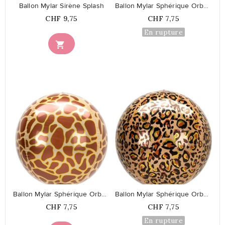
Ballon Mylar Sirène Splash
Ballon Mylar Sphérique Orbz Blanc
Prix
Prix
CHF 9,75
CHF 7,75
En rupture

favorite_border
favorite_border
Ballon Mylar Sphérique Orbz Girafe
Ballon Mylar Sphérique Orbz Léopard
Prix
Prix
CHF 7,75
CHF 7,75
En rupture