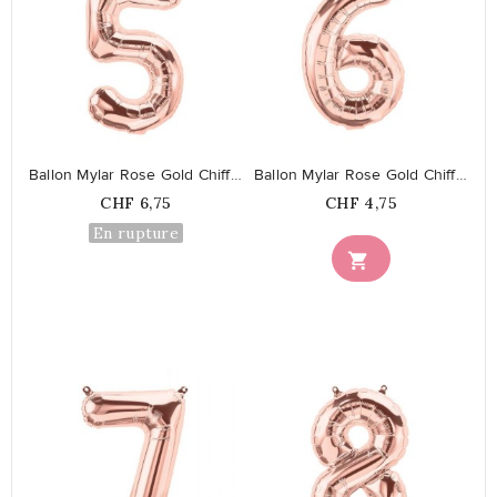
favorite_border
favorite_border
Ballon Mylar Rose Gold Chiffre 5
Ballon Mylar Rose Gold Chiffre 6
Prix
Prix
CHF 6,75
CHF 4,75
En rupture
