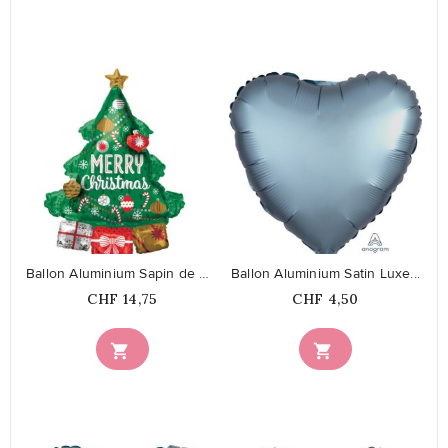
favorite_border
favorite_border
Ballon Aluminium Sapin de Noël XL
Ballon Aluminium Satin Luxe...
Prix
Prix
CHF 14,75
CHF 4,50

