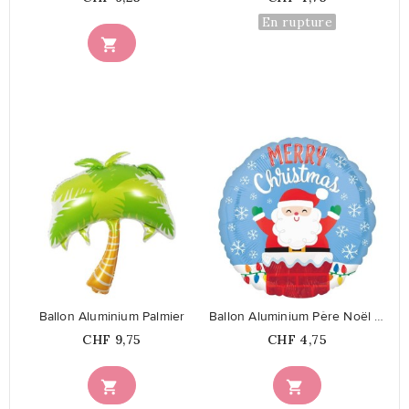
En rupture

favorite_border
favorite_border
Ballon Aluminium Palmier
Ballon Aluminium Père Noël dans...
Prix
Prix
CHF 9,75
CHF 4,75

