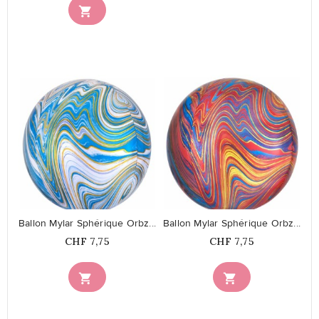

favorite_border
favorite_border
Ballon Mylar Sphérique Orbz...
Ballon Mylar Sphérique Orbz...
Prix
Prix
CHF 7,75
CHF 7,75

