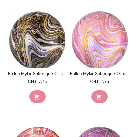
favorite_border
favorite_border
Ballon Mylar Sphérique Orbz...
Ballon Mylar Sphérique Orbz...
Prix
Prix
CHF 7,75
CHF 7,75

