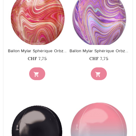
favorite_border
favorite_border
Ballon Mylar Sphérique Orbz...
Ballon Mylar Sphérique Orbz...
Prix
Prix
CHF 7,75
CHF 7,75

