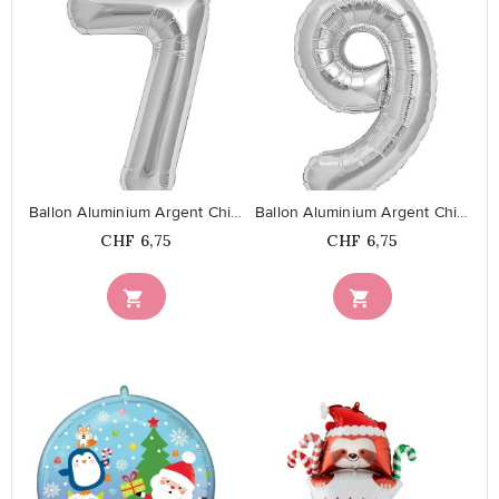
favorite_border
favorite_border
Ballon Aluminium Argent Chiffre 7
Ballon Aluminium Argent Chiffre 9
Prix
Prix
CHF 6,75
CHF 6,75

