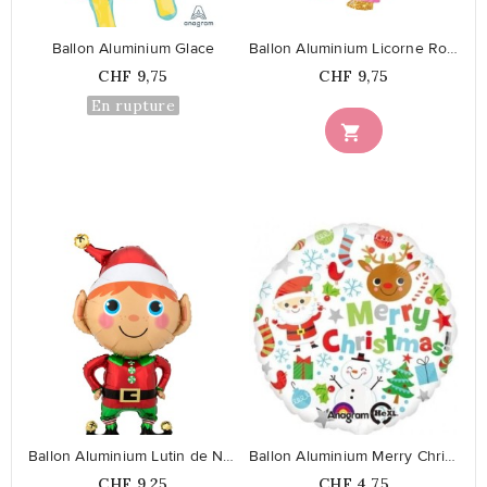
Ballon Aluminium Glace
Ballon Aluminium Licorne Rose
Prix
Prix
CHF 9,75
CHF 9,75
En rupture

favorite_border
favorite_border
Ballon Aluminium Lutin de Noël
Ballon Aluminium Merry Christmas...
Prix
Prix
CHF 9,25
CHF 4,75