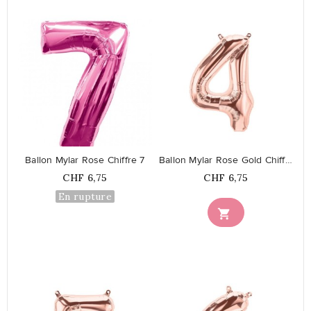
favorite_border
favorite_border
Ballon Mylar Rose Chiffre 7
Ballon Mylar Rose Gold Chiffre 4
Prix
Prix
CHF 6,75
CHF 6,75
En rupture
