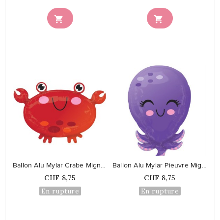


favorite_border
favorite_border
Ballon Alu Mylar Crabe Mignon
Ballon Alu Mylar Pieuvre Mignonne
Prix
Prix
CHF 8,75
CHF 8,75
En rupture
En rupture