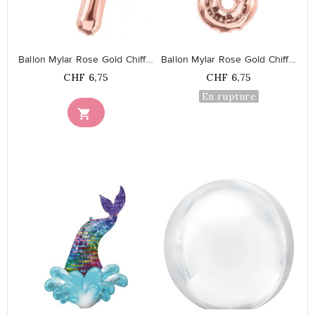
favorite_border
favorite_border
Ballon Mylar Rose Gold Chiffre 7
Ballon Mylar Rose Gold Chiffre 8
Prix
Prix
CHF 6,75
CHF 6,75
En rupture

favorite_border
favorite_border