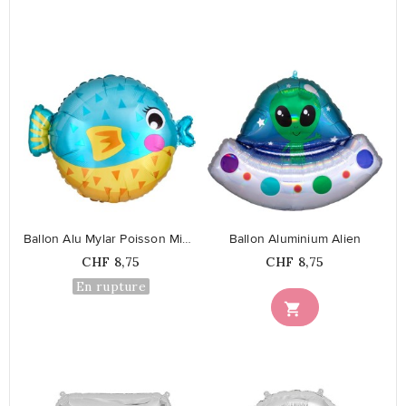
favorite_border
favorite_border
Ballon Alu Mylar Poisson Mignon
Ballon Aluminium Alien
Prix
Prix
CHF 8,75
CHF 8,75
En rupture
