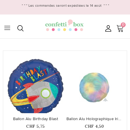
* * *
Les commandes seront expédiées le 14 août
* * *
0

favorite_border
favorite_border
Ballon Alu Birthday Blast
Ballon Alu Holographique Irisé...
Prix
Prix
CHF 5,75
CHF 4,50