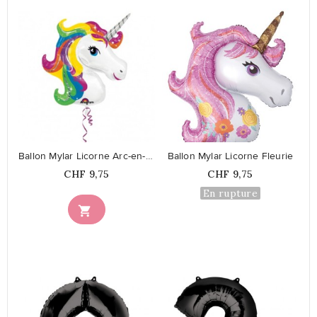
favorite_border
favorite_border
Ballon Mylar Licorne Arc-en-Ciel
Ballon Mylar Licorne Fleurie
Prix
Prix
CHF 9,75
CHF 9,75
En rupture
