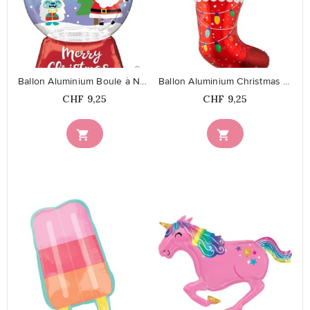
favorite_border
favorite_border
Ballon Aluminium Boule à Neige
Ballon Aluminium Christmas Sloth
Prix
Prix
CHF 9,25
CHF 9,25


favorite_border
favorite_border