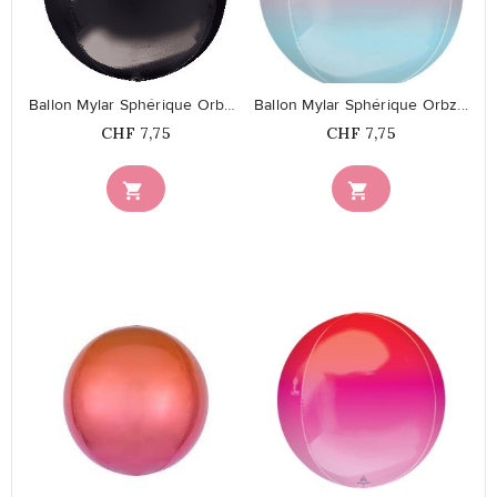
favorite_border
favorite_border
Ballon Mylar Sphérique Orbz Noir
Ballon Mylar Sphérique Orbz...
Prix
Prix
CHF 7,75
CHF 7,75


favorite_border
favorite_border