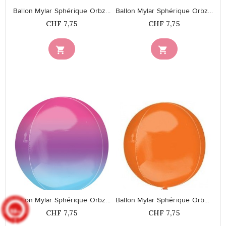
Ballon Mylar Sphérique Orbz...
Ballon Mylar Sphérique Orbz...
Prix
Prix
CHF 7,75
CHF 7,75


favorite_border
favorite_border
Ballon Mylar Sphérique Orbz...
Ballon Mylar Sphérique Orbz Orange
9.8
Prix
Prix
CHF 7,75
CHF 7,75
/10
902 avis