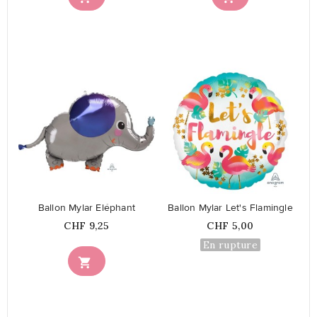
favorite_border
favorite_border
Ballon Mylar Eléphant
Ballon Mylar Let's Flamingle
Prix
Prix
CHF 9,25
CHF 5,00
En rupture
