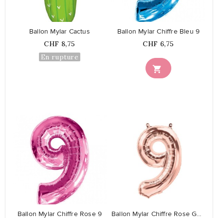
Ballon Mylar Cactus
Ballon Mylar Chiffre Bleu 9
Prix
Prix
CHF 8,75
CHF 6,75
En rupture

favorite_border
favorite_border
Ballon Mylar Chiffre Rose 9
Ballon Mylar Chiffre Rose Gold 9