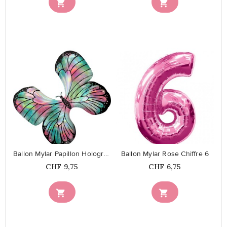


favorite_border
favorite_border
Ballon Mylar Papillon Holographique
Ballon Mylar Rose Chiffre 6
Prix
Prix
CHF 9,75
CHF 6,75

