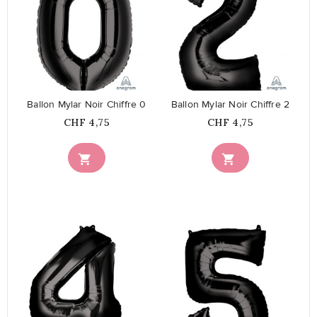
favorite_border
favorite_border
Ballon Mylar Noir Chiffre 0
Ballon Mylar Noir Chiffre 2
Prix
Prix
CHF 4,75
CHF 4,75


favorite_border
favorite_border