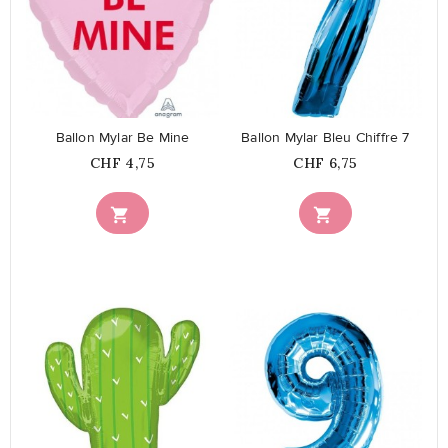
favorite_border
favorite_border
Ballon Mylar Be Mine
Ballon Mylar Bleu Chiffre 7
Prix
Prix
CHF 4,75
CHF 6,75


favorite_border
favorite_border