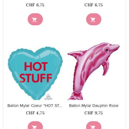
Prix
Prix
CHF 6,75
CHF 6,75


favorite_border
favorite_border
Ballon Mylar Coeur "HOT STUFF"
Ballon Mylar Dauphin Rose
Prix
Prix
CHF 4,75
CHF 9,75

