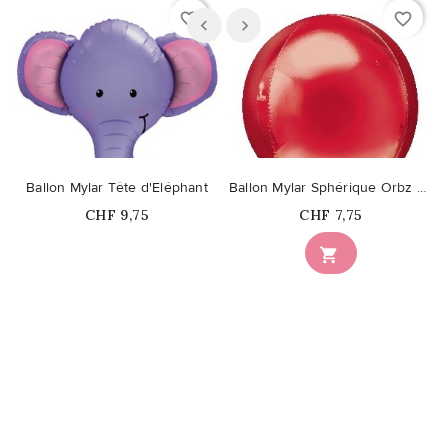
favorite_border
favorite_border
Ballon Mylar Tête d'Eléphant
Ballon Mylar Sphérique Orbz Rouge
Prix
Prix
CHF 9,75
CHF 7,75
Ce produit n'est plus

disponible en stock