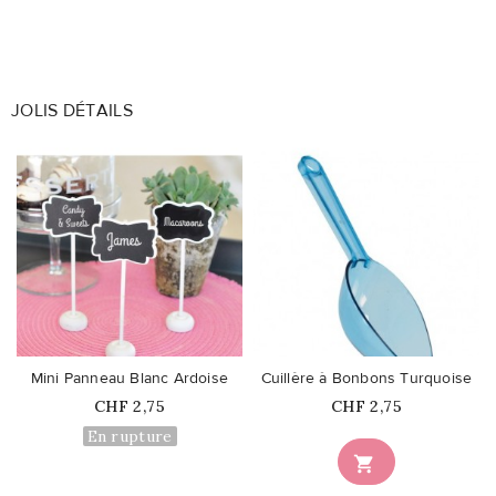
JOLIS DÉTAILS
favorite_border
favorite_border
Mini Panneau Blanc Ardoise
Cuillère à Bonbons Turquoise
Prix
Prix
CHF 2,75
CHF 2,75
En rupture
