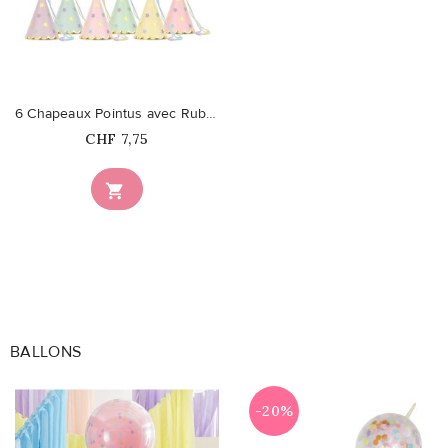
favorite_border
6 Chapeaux Pointus avec Rubans...
Prix
CHF 7,75

BALLONS
-20%