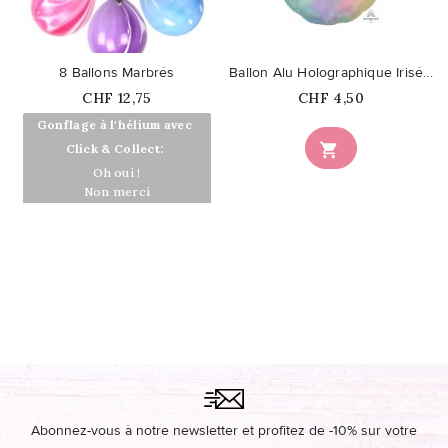
favorite_border
favorite_border
8 Ballons Marbrés
Ballon Alu Holographique Irisé...
Prix
Prix
CHF 12,75
CHF 4,50
Gonflage à l'hélium avec

Click & Collect:
Oh oui !
Non merci
Abonnez-vous à notre newsletter et profitez de -10% sur votre