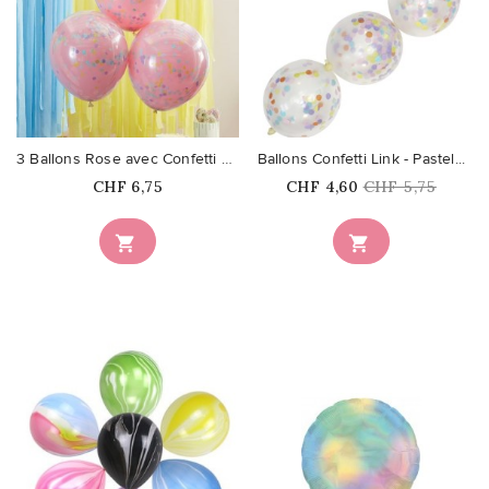
favorite_border
favorite_border
3 Ballons Rose avec Confetti Pastel
Ballons Confetti Link - Pastel...
Prix
Prix
Prix
CHF 6,75
CHF 4,60
CHF 5,75
habituel

