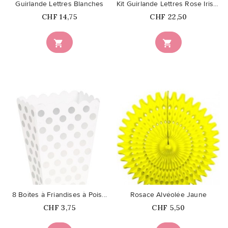
Guirlande Lettres Blanches
Kit Guirlande Lettres Rose Irisé...
Prix
Prix
CHF 14,75
CHF 22,50


favorite_border
favorite_border
8 Boîtes à Friandises à Pois...
Rosace Alvéolée Jaune
Prix
Prix
CHF 3,75
CHF 5,50