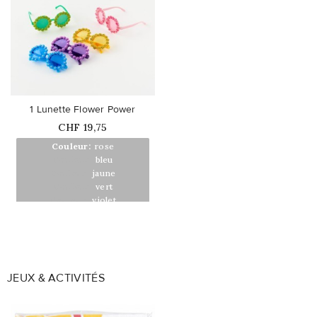
favorite_border
1 Lunette Flower Power
Prix
CHF 19,75
Couleur:
rose
Couleur:
bleu
Couleur:
jaune
Couleur:
vert
Couleur:
violet
JEUX & ACTIVITÉS