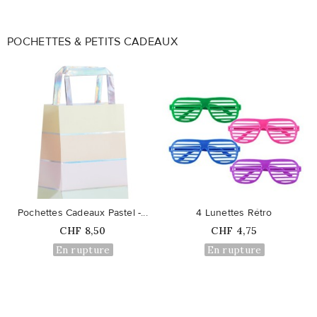
POCHETTES & PETITS CADEAUX
favorite_border
favorite_border
Pochettes Cadeaux Pastel -...
4 Lunettes Rétro
Prix
Prix
CHF 8,50
CHF 4,75
En rupture
En rupture