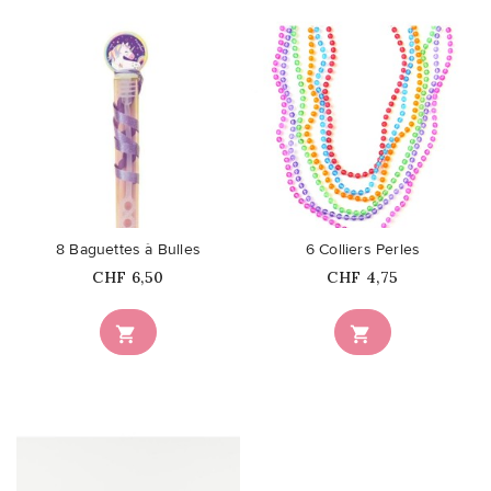
favorite_border
favorite_border
8 Baguettes à Bulles
6 Colliers Perles
Prix
Prix
CHF 6,50
CHF 4,75

