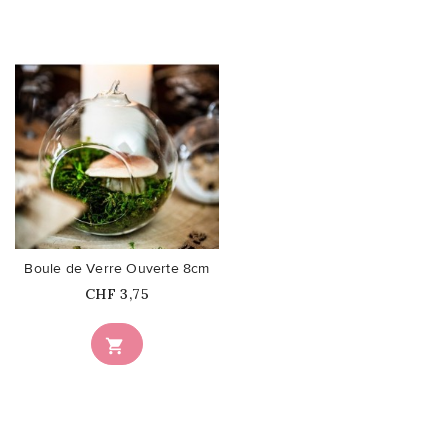
favorite_border
Boule de Verre Ouverte 8cm
Prix
CHF 3,75
