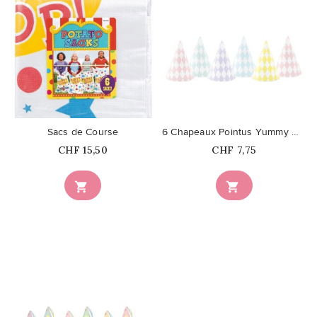
favorite_border
favorite_border
Sacs de Course
6 Chapeaux Pointus Yummy Mix
Prix
Prix
CHF 15,50
CHF 7,75

