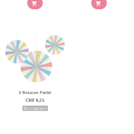


favorite_border
3 Rosaces Pastel
Prix
CHF 8,25
En rupture