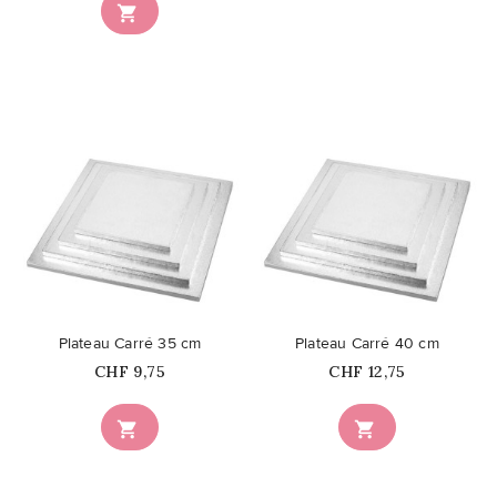

favorite_border
favorite_border
Plateau Carré 35 cm
Plateau Carré 40 cm
Prix
Prix
CHF 9,75
CHF 12,75

