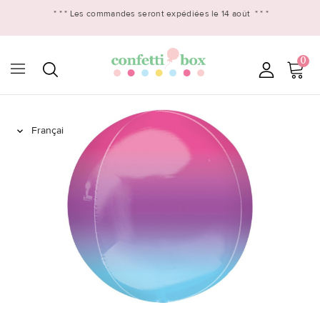
* * *
Les commandes seront expédiées le 14 août
* * *
0
