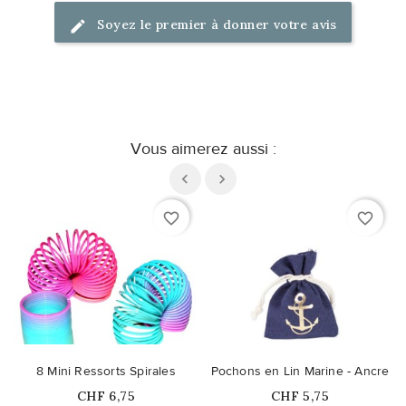
Soyez le premier à donner votre avis
Vous aimerez aussi :
favorite_border
favorite_border
8 Mini Ressorts Spirales
Pochons en Lin Marine - Ancre
Prix
Prix
CHF 6,75
CHF 5,75