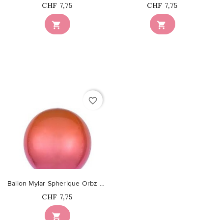
Prix
Prix
CHF 7,75
CHF 7,75


favorite_border
Ballon Mylar Sphérique Orbz Ombré Rouge & Orange
Prix
CHF 7,75
