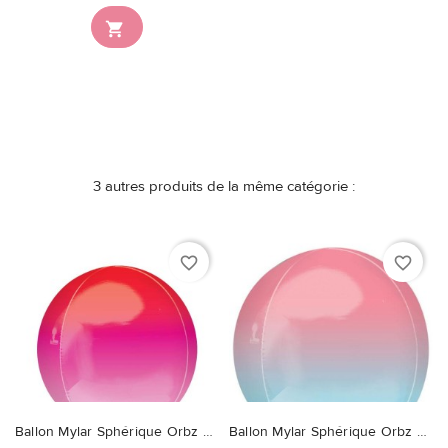
Ce produit n'est plus

disponible en stock
3 autres produits de la même catégorie :
favorite_border
favorite_border
Ballon Mylar Sphérique Orbz Ombré Rouge & Rose
Ballon Mylar Sphérique Orbz Ombré Rose & Bleu