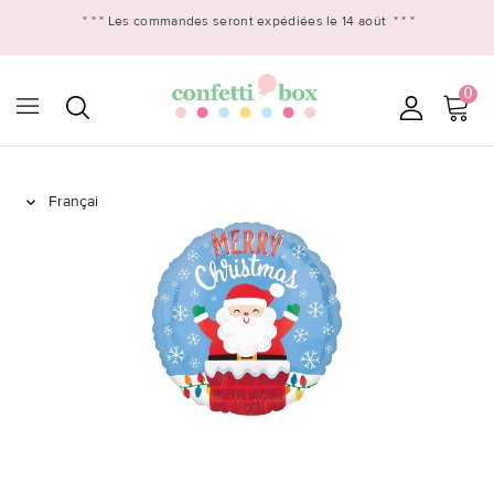
* * *
Les commandes seront expédiées le 14 août
* * *
0
