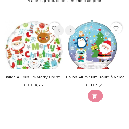
14 autres produits de la même catégorie :
favorite_border
favorite_border
Ballon Aluminium Merry Christmas Icônes
Ballon Aluminium Boule à Neige
Prix
Prix
CHF 4,75
CHF 9,25
Ce produit n'est plus

disponible en stock