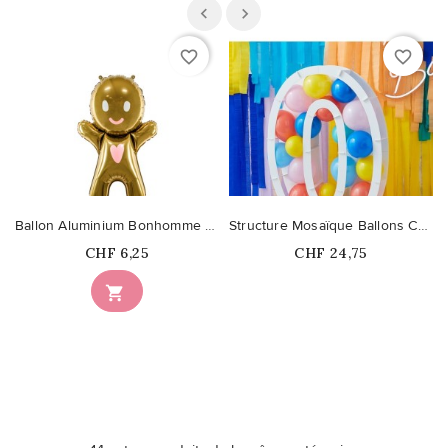
favorite_border
favorite_border
Ballon Aluminium Bonhomme de Pain d'Epices
Structure Mosaïque Ballons Chiffre 0
Prix
Prix
CHF 6,25
CHF 24,75
Ce produit n'est plus

disponible en stock