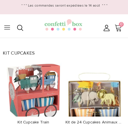
* * *
Les commandes seront expédiées le 14 août
* * *
0

KIT CUPCAKES
favorite_border
favorite_border
Kit Cupcake Train
Kit de 24 Cupcakes Animaux Safari