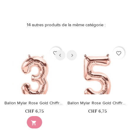
14 autres produits de la même catégorie :
favorite_border
favorite_border
Ballon Mylar Rose Gold Chiffre 3
Ballon Mylar Rose Gold Chiffre 5
Prix
Prix
CHF 6,75
CHF 6,75
Ce produit n'est plus

disponible en stock