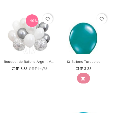
favorite_border
favorite_border
-40%
Bouquet de Ballons Argent Meri Meri
10 Ballons Turquoise
Prix
Prix
Prix
CHF 8,85
CHF 14,75
CHF 3,25
habituel
Ce produit n'est plus

disponible en stock