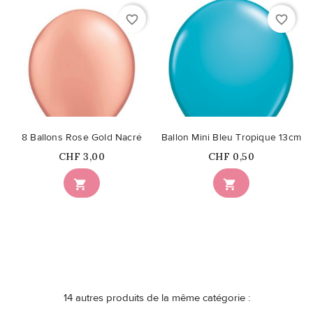
favorite_border
favorite_border
8 Ballons Rose Gold Nacré
Ballon Mini Bleu Tropique 13cm
Prix
Prix
CHF 3,00
CHF 0,50


14 autres produits de la même catégorie :