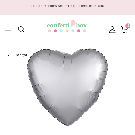
* * *
Les commandes seront expédiées le 14 août
* * *
0
