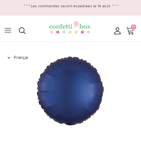
* * *
Les commandes seront expédiées le 14 août
* * *
0
