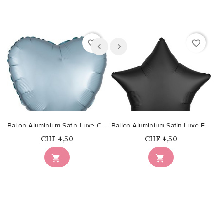
favorite_border
favorite_border
Ballon Aluminium Satin Luxe Coeur Bleu Pastel
Ballon Aluminium Satin Luxe Etoile Noir Satiné
Prix
Prix
CHF 4,50
CHF 4,50

