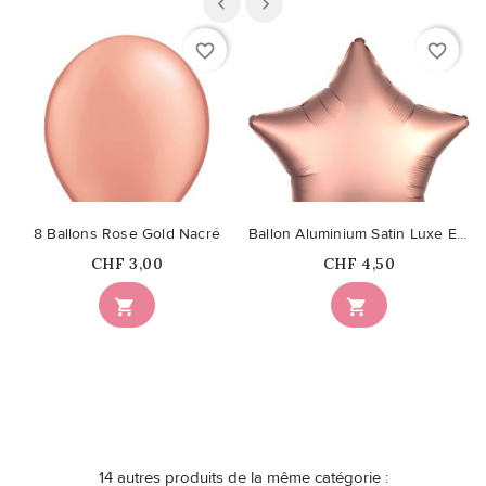
favorite_border
favorite_border
8 Ballons Rose Gold Nacré
Ballon Aluminium Satin Luxe Etoile Rose Gold Cuivre
Prix
Prix
CHF 3,00
CHF 4,50


14 autres produits de la même catégorie :