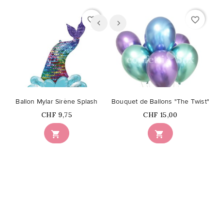
favorite_border
favorite_border
Ballon Mylar Sirène Splash
Bouquet de Ballons "The Twist"
Prix
Prix
CHF 9,75
CHF 15,00

