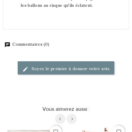
les ballons au risque qu'ils éclatent.
Commentaires (0)
Soyez le premier à donner votre avis
Vous aimerez aussi :
favorite_border
favorite_border