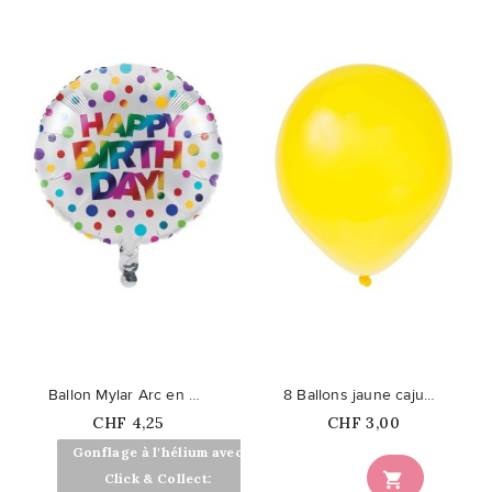
favorite_border
favorite_border
Ballon Mylar Arc en Ciel Métallisé
8 Ballons jaune cajun nacré
Prix
Prix
CHF 4,25
CHF 3,00
En rupture
Gonflage à l'hélium avec

Click & Collect: