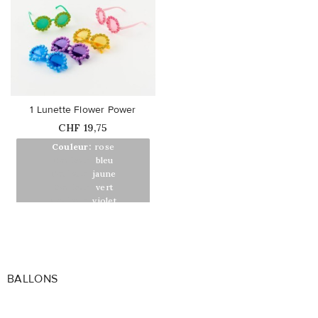
favorite_border
1 Lunette Flower Power
Prix
CHF 19,75
Couleur:
rose
Couleur:
bleu
Couleur:
jaune
Couleur:
vert
Couleur:
violet
BALLONS