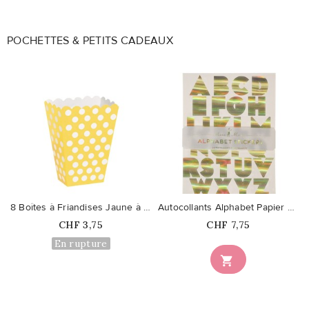
POCHETTES & PETITS CADEAUX
favorite_border
favorite_border
8 Boîtes à Friandises Jaune à Pois
Autocollants Alphabet Papier Doré
Prix
Prix
CHF 3,75
CHF 7,75
En rupture
