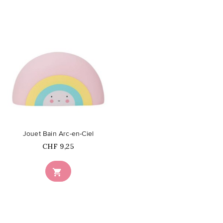
favorite_border
Jouet Bain Arc-en-Ciel
Prix
CHF 9,25
