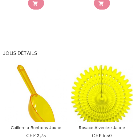


JOLIS DÉTAILS
favorite_border
favorite_border
Cuillère à Bonbons Jaune
Rosace Alvéolée Jaune
Prix
Prix
CHF 2,75
CHF 5,50