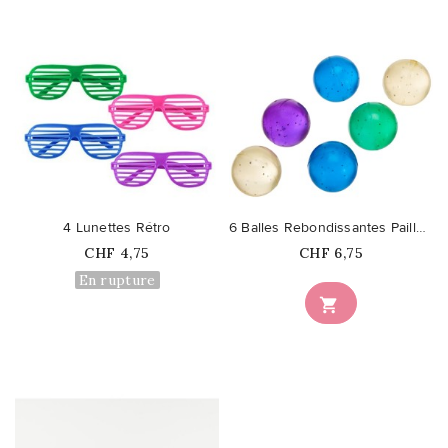
favorite_border
favorite_border
4 Lunettes Rétro
6 Balles Rebondissantes Paillettes
Prix
Prix
CHF 4,75
CHF 6,75
En rupture
