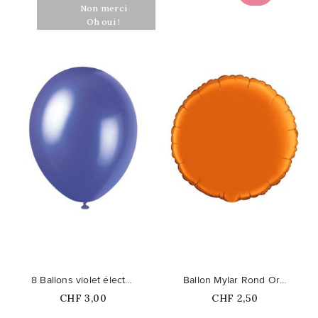
Non merci
Oh oui !
favorite_border
favorite_border
8 Ballons violet électrique nacré
Ballon Mylar Rond Orange
Prix
Prix
CHF 3,00
CHF 2,50