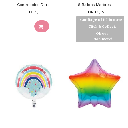
Contrepoids Doré
8 Ballons Marbrés
Prix
Prix
CHF 3,75
CHF 12,75
Gonflage à l'hélium avec

Click & Collect:
Oh oui !
Non merci
favorite_border
favorite_border