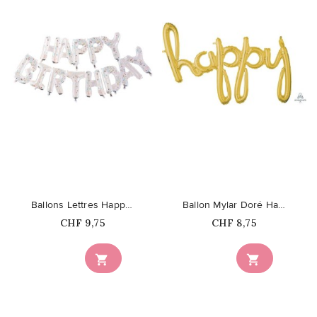
favorite_border
favorite_border
Ballons Lettres Happy Birthday...
Ballon Mylar Doré Happy
Prix
Prix
CHF 9,75
CHF 8,75

