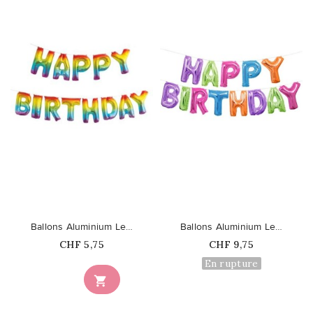
favorite_border
favorite_border
Ballons Aluminium Lettres Happy...
Ballons Aluminium Lettres Happy...
Prix
Prix
CHF 5,75
CHF 9,75
En rupture
