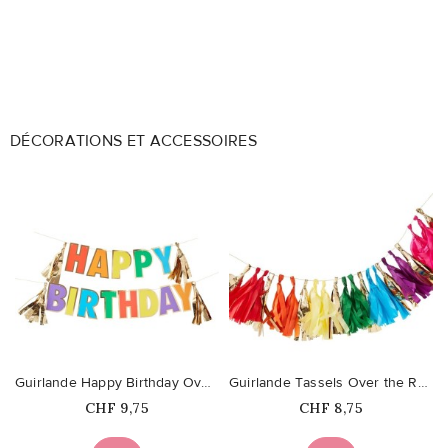
DÉCORATIONS ET ACCESSOIRES
favorite_border
favorite_border
Guirlande Happy Birthday Over...
Guirlande Tassels Over the Rainbow
Prix
Prix
CHF 9,75
CHF 8,75