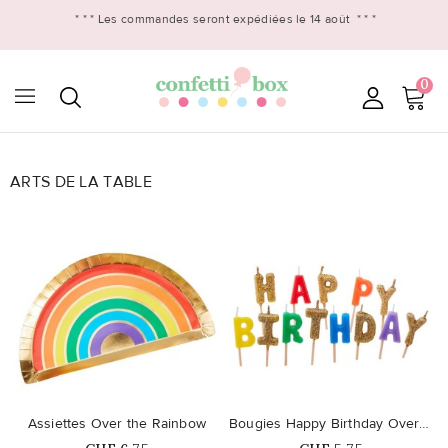
* * *
Les commandes seront expédiées le 14 août
* * *
0
ARTS DE LA TABLE

favorite_border
favorite_border
Assiettes Over the Rainbow
Bougies Happy Birthday Over the...