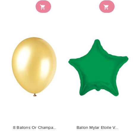


favorite_border
favorite_border
8 Ballons Or Champagne Nacré
Ballon Mylar Etoile Vert