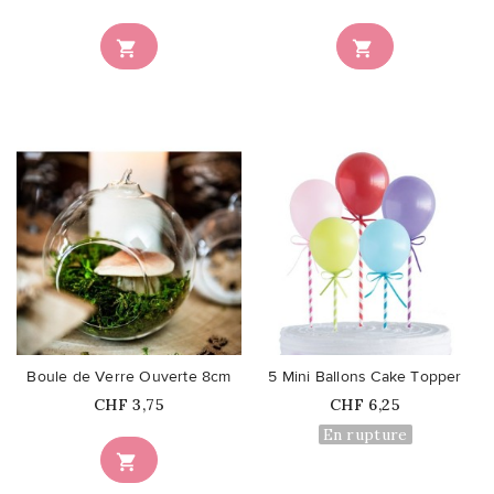


favorite_border
favorite_border
Boule de Verre Ouverte 8cm
5 Mini Ballons Cake Topper
Prix
Prix
CHF 3,75
CHF 6,25
En rupture
