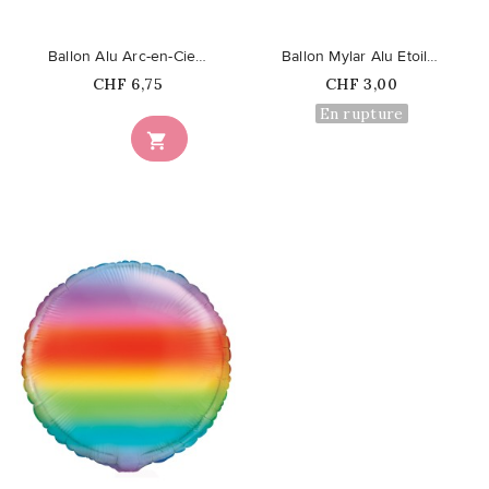
Ballon Alu Arc-en-Ciel et Coeurs
Ballon Mylar Alu Etoile Arc-en-Ciel
Prix
Prix
CHF 6,75
CHF 3,00
En rupture

favorite_border