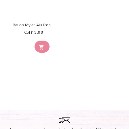
Ballon Mylar Alu Rond Arc-en-Ciel
Prix
CHF 3,00
