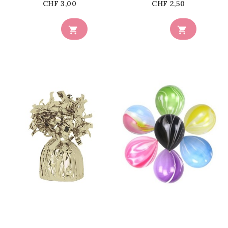
Prix
Prix
CHF 3,00
CHF 2,50


favorite_border
favorite_border