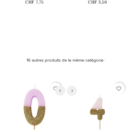
Prix
Prix
CHF 7,75
CHF 3,50
Ce produit n'est plus
Ce produit n'est plus
disponible en stock
disponible en stock
16 autres produits de la même catégorie :
favorite_border
favorite_border