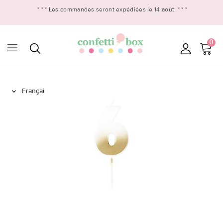
* * *
Les commandes seront expédiées le 14 août
* * *
0
