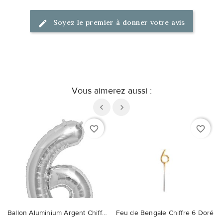
Soyez le premier à donner votre avis
Vous aimerez aussi :
favorite_border
favorite_border
Ballon Aluminium Argent Chiffre 6
Feu de Bengale Chiffre 6 Doré