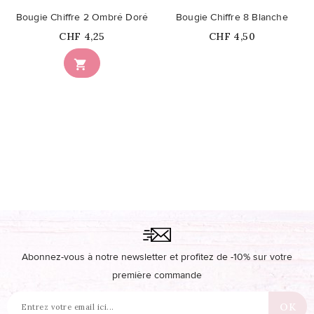
Bougie Chiffre 2 Ombré Doré
Bougie Chiffre 8 Blanche
Prix
Prix
CHF 4,25
CHF 4,50
Ce produit n'est plus

disponible en stock
Abonnez-vous à notre newsletter et profitez de -10% sur votre
première commande