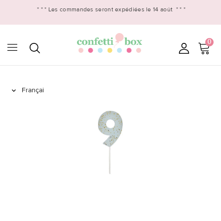
* * *
Les commandes seront expédiées le 14 août
* * *
0
