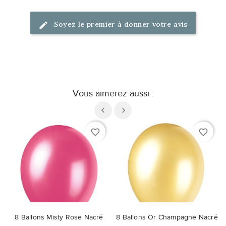
Soyez le premier à donner votre avis
Vous aimerez aussi :
favorite_border
favorite_border
8 Ballons Misty Rose Nacré
8 Ballons Or Champagne Nacré