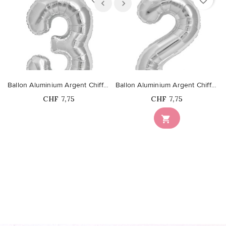
favorite_border
favorite_border
Ballon Aluminium Argent Chiffre 3
Ballon Aluminium Argent Chiffre 2
Prix
Prix
CHF 7,75
CHF 7,75
Ce produit n'est plus

disponible en stock