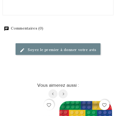
Commentaires (0)
Soyez le premier à donner votre avis
Vous aimerez aussi :
favorite_border
favorite_border