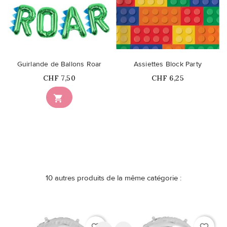
Guirlande de Ballons Roar
Assiettes Block Party
Prix
Prix
CHF 7,50
CHF 6,25
Ce produit n'est plus

disponible en stock
10 autres produits de la même catégorie :