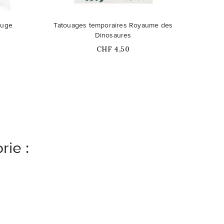
Ce produit n'est plus disponible en
ouge
Tatouages temporaires Royaume des
stock
Dinosaures
Prix
CHF 4,50
rie :