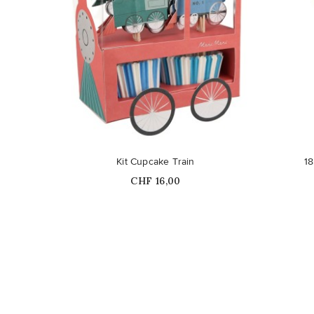
Ce produit n'est plus disponible en
Kit Cupcake Train
18
stock
Prix
CHF 16,00