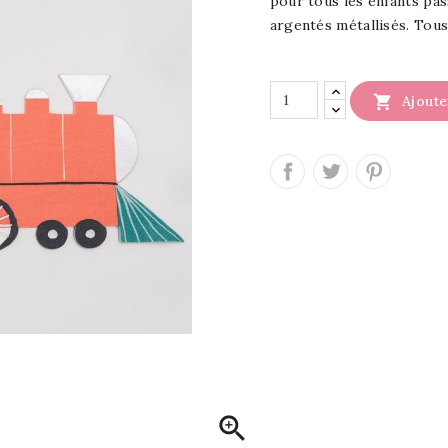
pour tous les enfants pas
argentés métallisés. Tous

Ajoute
