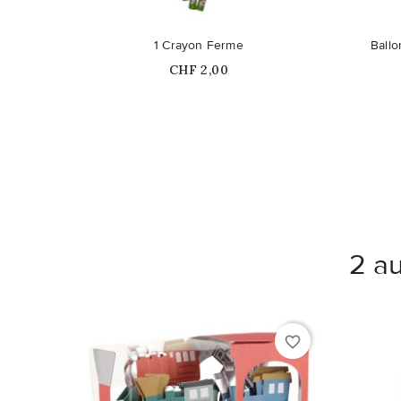
1 Crayon Ferme
Ballo
Prix
CHF 2,00
2 au
favorite_border