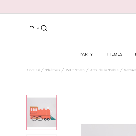
FR

PARTY
THÈMES
Accueil
Thèmes
Petit Train
Arts de la Table
Servie