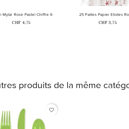
n Mylar Rose Pastel Chiffre 6
25 Pailles Papier Etoiles R
Prix
Prix
CHF 4,75
CHF 3,75
tres produits de la même catégo
favorite_border