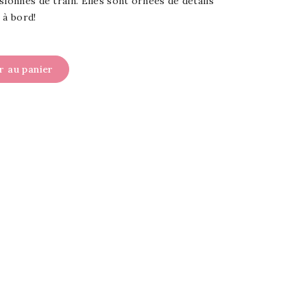
sionnés de train. Elles sont ornées de détails
 à bord!
r au panier