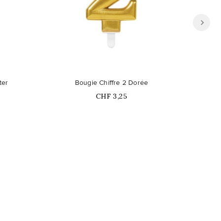
ible en
Ce pro
ter
Bougie Chiffre 2 Dorée
Bo
Prix
CHF 3,25