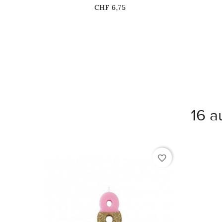
Prix
CHF 6,75
16 a
favorite_border