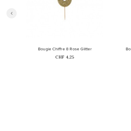
Ce produit n'est plus disponible en
Ce pro
Bougie Chiffre 8 Rose Glitter
Bo
stock
Prix
CHF 4,25