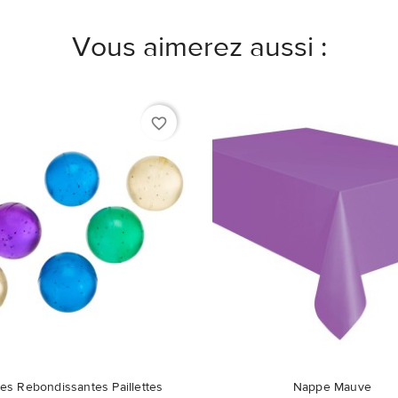
Vous aimerez aussi :
favorite_border
les Rebondissantes Paillettes
Nappe Mauve