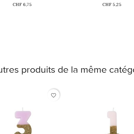
Prix
Prix
CHF 6,75
CHF 5,25
utres produits de la même catégo
favorite_border