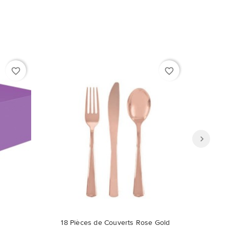
favorite_border
favorite_border
18 Pièces de Couverts Rose Gold
Servi