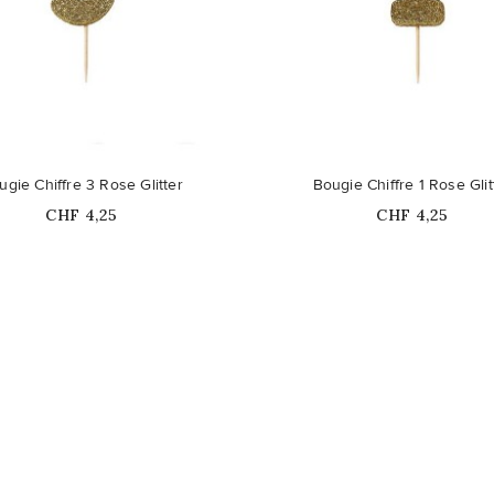
duit n'est plus disponible en
Ce produit n'est plus dispon
ugie Chiffre 3 Rose Glitter
Bougie Chiffre 1 Rose Glit
stock
stock
Prix
Prix
CHF 4,25
CHF 4,25