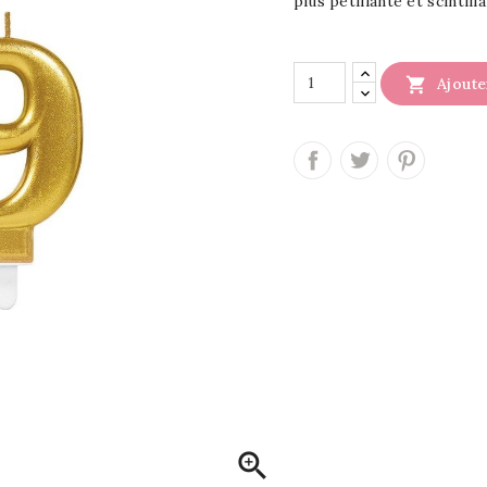
plus pétillante et scintill

Ajoute
