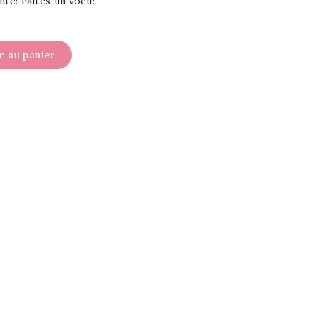
ante! Faites un voeu!
r au panier