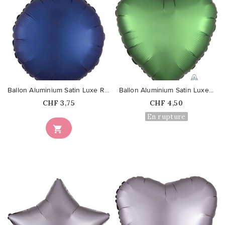
favorite_border
favorite_border
Ballon Aluminium Satin Luxe Rond...
Ballon Aluminium Satin Luxe...
Prix
Prix
CHF 3,75
CHF 4,50
En rupture
