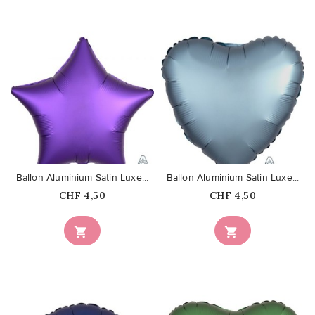
favorite_border
favorite_border
Ballon Aluminium Satin Luxe...
Ballon Aluminium Satin Luxe...
Prix
Prix
CHF 4,50
CHF 4,50

