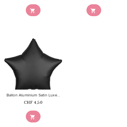


favorite_border
Ballon Aluminium Satin Luxe...
Prix
CHF 4,50
