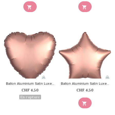


favorite_border
favorite_border
Ballon Aluminium Satin Luxe...
Ballon Aluminium Satin Luxe...
Prix
Prix
CHF 4,50
CHF 4,50
En rupture
