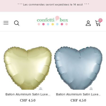
* * *
Les commandes seront expédiées le 14 août
* * *
0

favorite_border
favorite_border
Ballon Aluminium Satin Luxe...
Ballon Aluminium Satin Luxe...
Prix
Prix
CHF 4,50
CHF 4,50