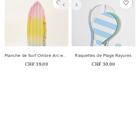
favorite_border
favorite_border
Planche de Surf Ombré Arc-en-Ciel
Raquettes de Plage Rayures
Prix
Prix
CHF 39,00
CHF 30,00
Ce produit n'est plus
Ce produit n'est plus
disponible en stock
disponible en stock