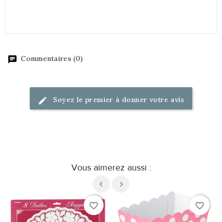
Commentaires (0)
Soyez le premier à donner votre avis
Vous aimerez aussi :
favorite_border
favorite_border