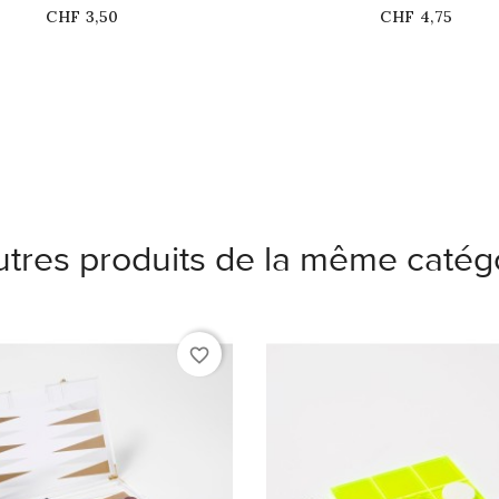
stock
stock
Prix
Prix
CHF 3,50
CHF 4,75
utres produits de la même catégo
favorite_border