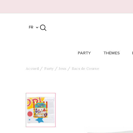
FR

PARTY
THÈMES
Accueil
Party
Jeux
Sacs de Course