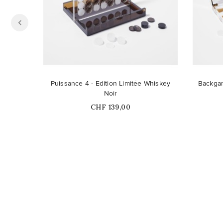
Ce produit n'est plus disponible en
Ce pro
Puissance 4 - Edition Limitée Whiskey
Backgam
stock
Noir
Prix
CHF 139,00