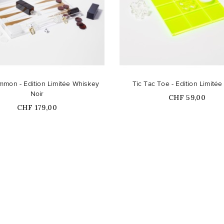
duit n'est plus disponible en
mon - Edition Limitée Whiskey
Tic Tac Toe - Edition Limité
stock
Noir
Prix
CHF 59,00
Prix
CHF 179,00