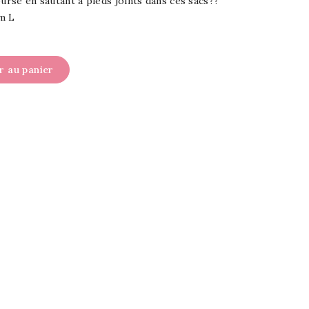
ourse en sautant à pieds joints dans ces sacs??
m L
r au panier