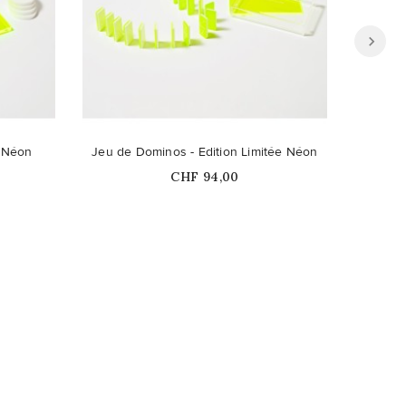
Ce pro
e Néon
Jeu de Dominos - Edition Limitée Néon
Arros
Prix
CHF 94,00