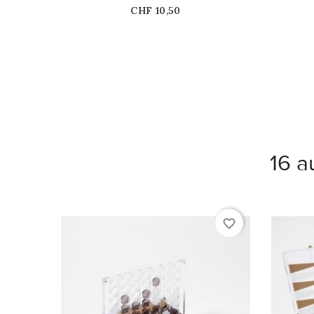
Prix
CHF 10,50
16 a
favorite_border