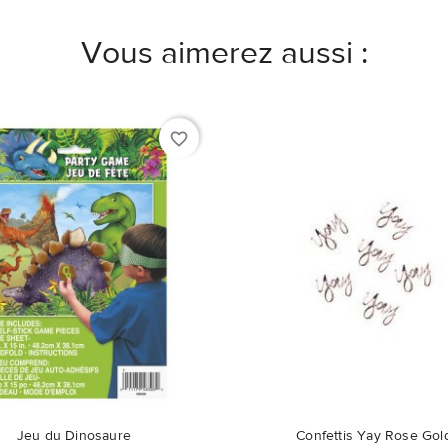
Vous aimerez aussi :
favorite_border
duit n'est plus disponible en
Ce produit n'est plus dispon
Jeu du Dinosaure
Confettis Yay Rose Gol