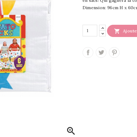
en sacs! Qui gagnera la c
Dimension: 96cm H x 60c

Ajoute
