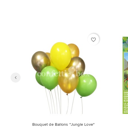
favorite_border
Ce pro
Bouquet de Ballons "Jungle Love"