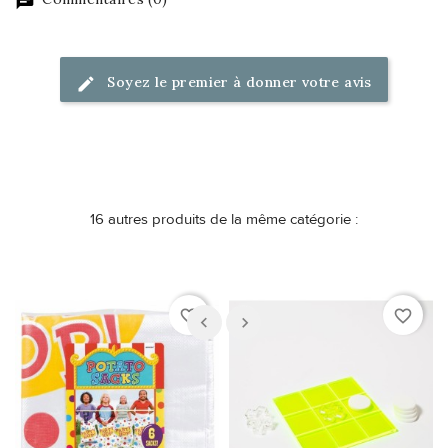
Soyez le premier à donner votre avis
16 autres produits de la même catégorie :
favorite_border
favorite_border