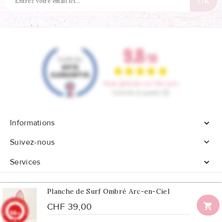
Informations


Suivez-nous
Services

Planche de Surf Ombré Arc-en-Ciel

CHF 39,00
9.8
© 2026 - Tous droits réservés Confetti Box
/10
902 avis