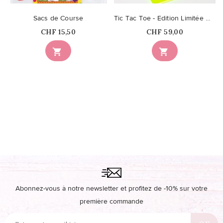
Sacs de Course
Tic Tac Toe - Edition Limitée Néon
Prix
Prix
CHF 15,50
CHF 59,00


Abonnez-vous à notre newsletter et profitez de -10% sur votre
première commande