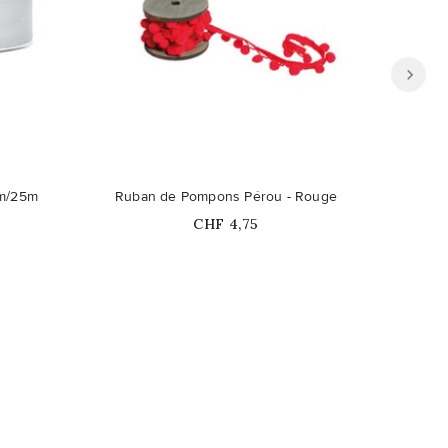
mm/25m
Ruban de Pompons Pérou - Rouge
R
Prix
CHF 4,75