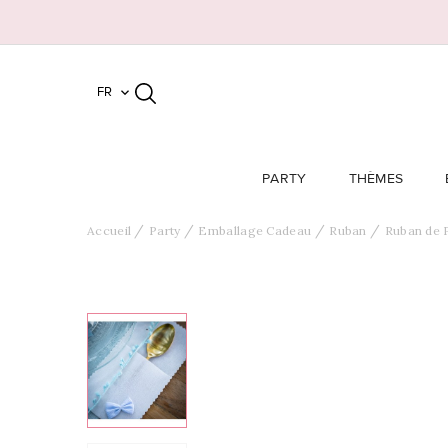
FR

PARTY
THÈMES
Accueil
Party
Emballage Cadeau
Ruban
Ruban de 