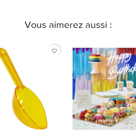
Vous aimerez aussi :
favorite_border