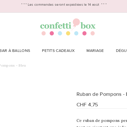
* * *
Les commandes seront expédiées le 14 août
* * *
BAR À BALLONS
PETITS CADEAUX
MARIAGE
DÉGU
Pompons - Bleu
Ruban de Pompons - 
CHF 4,75
Ce ruban de pompons per