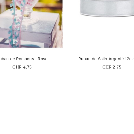
uban de Pompons - Rose
Ruban de Satin Argenté 12
Prix
Prix
CHF 4,75
CHF 2,75