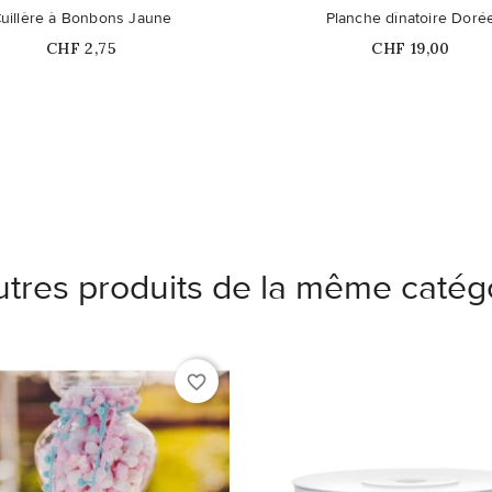
Ce produit n'est plus dispon
uillère à Bonbons Jaune
Planche dînatoire Doré
stock
Prix
Prix
CHF 2,75
CHF 19,00
utres produits de la même catégo
favorite_border