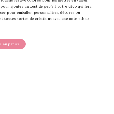
e touche festive colorée pour les mettre en valeur.
 pour ajouter un zest de pep's à votre déco qui fera
iser pour emballer, personnaliser, décorer ou
 et toutes sortes de créations avec une note ethno
r au panier