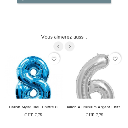
Vous aimerez aussi :
favorite_border
favorite_border
Ballon Mylar Bleu Chiffre 8
Ballon Aluminium Argent Chiffre 6
Prix
Prix
CHF 7,75
CHF 7,75
Ce produit n'est plus
Ce produit n'est plus
disponible en stock
disponible en stock