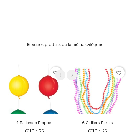
16 autres produits de la même catégorie :
favorite_border
favorite_border
4 Ballons à Frapper
6 Colliers Perles
Prix
Prix
CHF 4,75
CHF 4,75