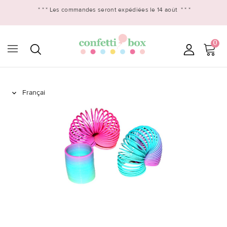
* * *
Les commandes seront expédiées le 14 août
* * *
0
