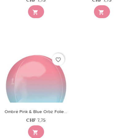
CHF 7,75
CHF 7,75


favorite_border
Ombré Pink & Blue Orbz Folienluftballon
Price
CHF 7,75
