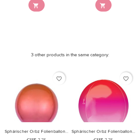


3 other products in the same category:
favorite_border
favorite_border
Sphärischer Orbz Folienballon Orange Rote Schattierung
Sphärischer Orbz Folienballon Red & Pink-Schattierung
Price
Price