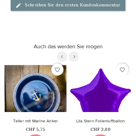
Schreiben Sie den ersten Kundenkommentar
Auch das werden Sie mögen
favorite_border
favorite_border
Teller mit Marine Anker
Lila Stern Folienluftballon
Price
Price
CHF 5,75
CHF 3,00