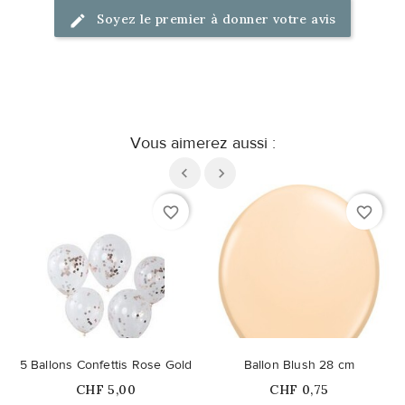
Soyez le premier à donner votre avis
Vous aimerez aussi :
favorite_border
favorite_border
5 Ballons Confettis Rose Gold
Ballon Blush 28 cm
Prix
Prix
CHF 5,00
CHF 0,75