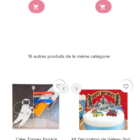


16 autres produits de la même catégorie :
favorite_border
favorite_border
Cake Topper Espace
Kit Décoration de Gâteau Super Héros Party