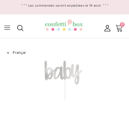
* * *
Les commandes seront expédiées le 14 août
* * *
0
