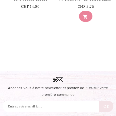
Prix
Prix
CHF 14,00
CHF 5,75
Ce produit n'est plus

disponible en stock
Abonnez-vous à notre newsletter et profitez de -10% sur votre
première commande