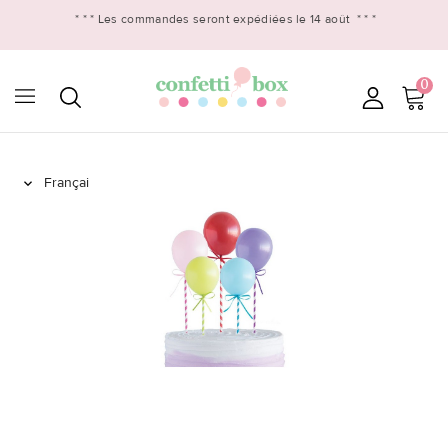
* * *
Les commandes seront expédiées le 14 août
* * *
0
