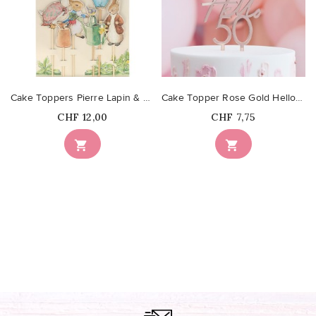
Cake Toppers Pierre Lapin & ses amis
Cake Topper Rose Gold Hello 50
Prix
Prix
CHF 12,00
CHF 7,75

