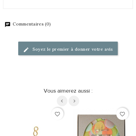
Commentaires (0)
Soyez le premier à donner votre avis
Vous aimerez aussi :
favorite_border
favorite_border