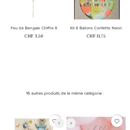
Feu de Bengale Chiffre 8
Kit 8 Ballons Confettis Néon
Prix
Prix
CHF 3,50
CHF 11,75
Ce produit n'est plus
Ce produit n'est plus
disponible en stock
disponible en stock
16 autres produits de la même catégorie :
favorite_border
favorite_border