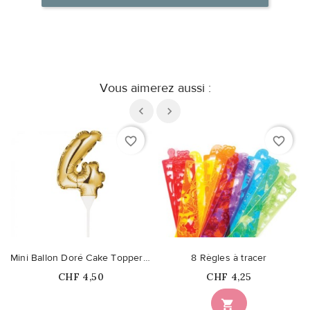
Vous aimerez aussi :
favorite_border
favorite_border
Mini Ballon Doré Cake Topper Chiffre 4
8 Règles à tracer
Prix
Prix
CHF 4,50
CHF 4,25
Ce produit n'est plus

disponible en stock