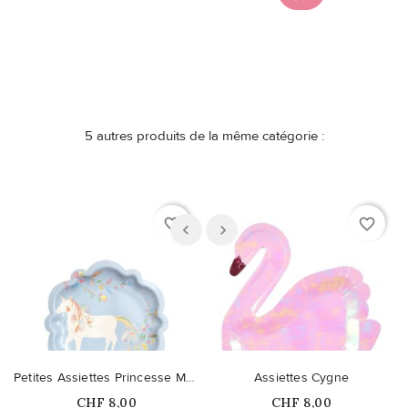
5 autres produits de la même catégorie :
favorite_border
favorite_border
Petites Assiettes Princesse Magique
Assiettes Cygne
Prix
Prix
CHF 8,00
CHF 8,00