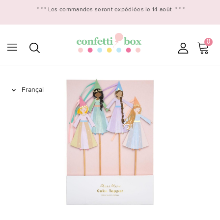
* * *
Les commandes seront expédiées le 14 août
* * *
0
