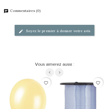
Commentaires (0)
Soyez le premier à donner votre avis
Vous aimerez aussi :
favorite_border
favorite_border