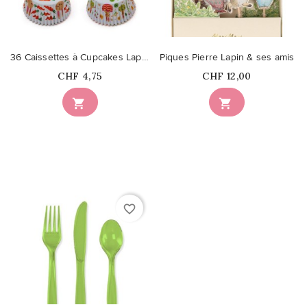
36 Caissettes à Cupcakes Lapins
Piques Pierre Lapin & ses amis
Prix
Prix
CHF 4,75
CHF 12,00


favorite_border