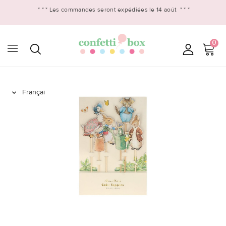
* * *
Les commandes seront expédiées le 14 août
* * *
0
