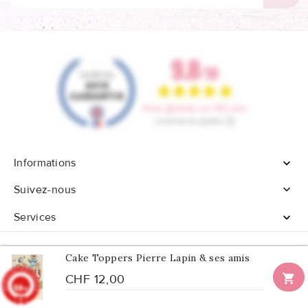
Informations


Suivez-nous
Services

Cake Toppers Pierre Lapin & ses amis

CHF 12,00
9.8
© 2026 - Tous droits réservés Confetti Box
/10
902 avis