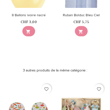
8 Ballons ivoire nacré
Ruban Bolduc Bleu Ciel
Prix
Prix
CHF 3,00
CHF 5,75


3 autres produits de la même catégorie :
favorite_border
favorite_border