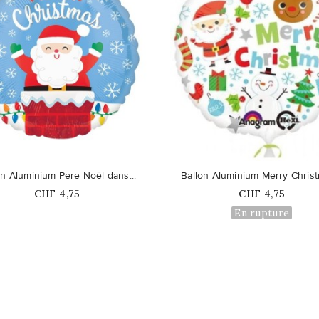
favorite_border
on Aluminium Père Noël dans...
Ballon Aluminium Merry Christ
Prix
Prix
CHF 4,75
CHF 4,75
En rupture