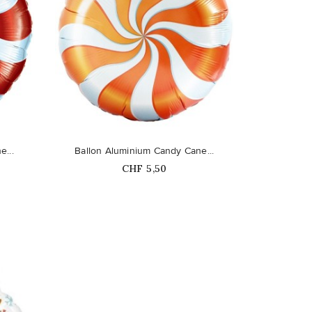
favorite_border
...
Ballon Aluminium Candy Cane...
Prix
CHF 5,50