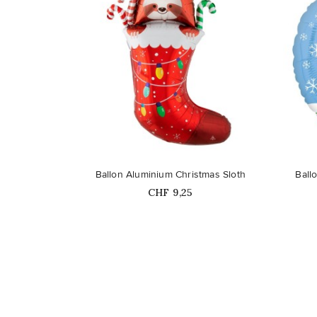
favorite_border
favorite_border
Ballon Aluminium Christmas Sloth
Ball
Prix
CHF 9,25