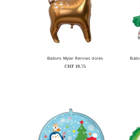
favorite_border
favorite_border
Ballons Mylar Rennes dorés
Ball
Prix
CHF 19,75