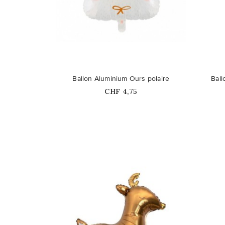
favorite_border
favorite_border
Ballon Aluminium Ours polaire
Bal
Prix
CHF 4,75