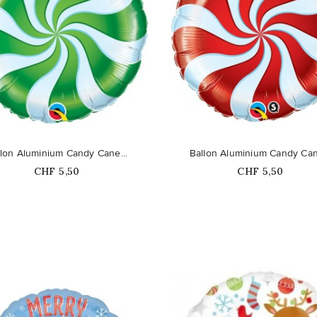
favorite_border
llon Aluminium Candy Cane...
Ballon Aluminium Candy Cane
Prix
Prix
CHF 5,50
CHF 5,50