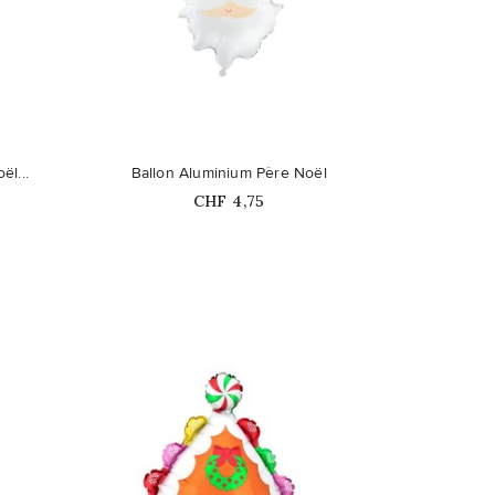
favorite_border
ël...
Ballon Aluminium Père Noël
Prix
CHF 4,75