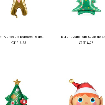
favorite_border
lon Aluminium Bonhomme de...
Ballon Aluminium Sapin de No
Prix
Prix
CHF 6,25
CHF 8,75