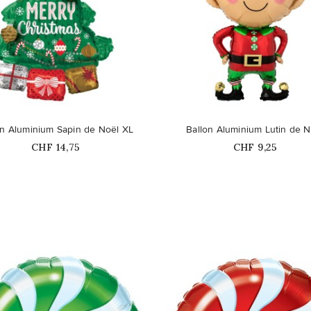
favorite_border
on Aluminium Sapin de Noël XL
Ballon Aluminium Lutin de N
Prix
Prix
CHF 14,75
CHF 9,25