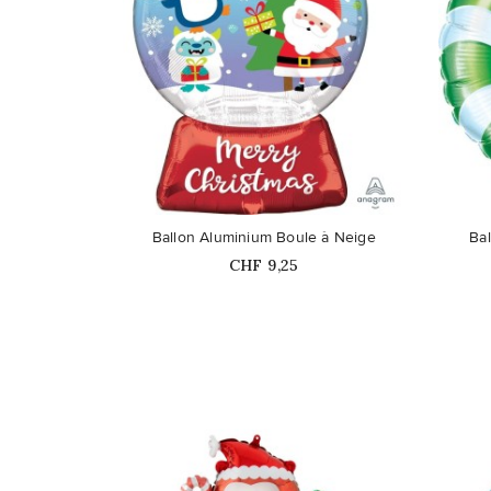
favorite_border
favorite_border
Ballon Aluminium Boule à Neige
Ba
Prix
CHF 9,25