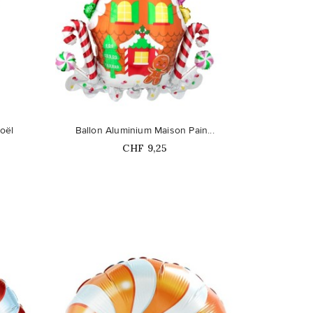
favorite_border
oël
Ballon Aluminium Maison Pain...
Prix
CHF 9,25