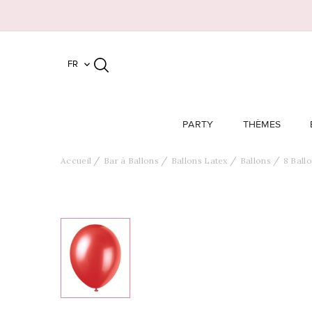
FR

PARTY
THÈMES
Accueil
Bar à Ballons
Ballons Latex
Ballons
8 Ball