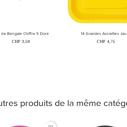
duit n'est plus disponible en
Ce produit n'est plus dispon
 de Bengale Chiffre 5 Doré
14 Grandes Assiettes Ja
stock
stock
Prix
Prix
CHF 3,50
CHF 4,75
utres produits de la même catégo