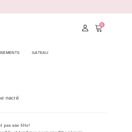
0
ISEMENTS
GÂTEAU
me nacré
t pas une fête!