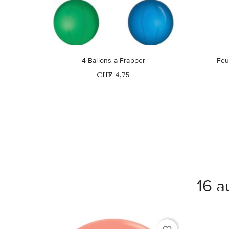
Ce pro
4 Ballons à Frapper
Feu
Prix
CHF 4,75
16 a