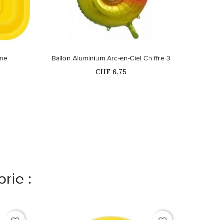
ible en
une
Ballon Aluminium Arc-en-Ciel Chiffre 3
Prix
CHF 6,75
rie :