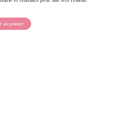
ensable et tendance pour une fête réussie.
r au panier