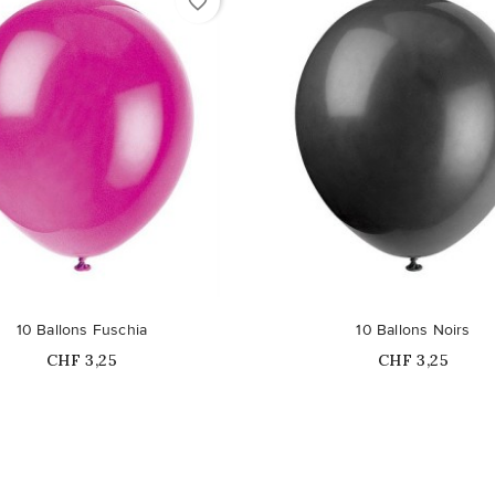
favorite_border
10 Ballons Fuschia
10 Ballons Noirs
Prix
Prix
CHF 3,25
CHF 3,25