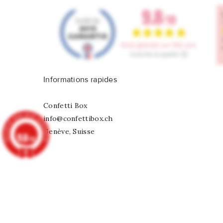
Informations rapides
Confetti Box
info@confettibox.ch
Genève, Suisse
9.8
/10
902 avis
8 Ballons rouge flamme nacré
CHF 3,00