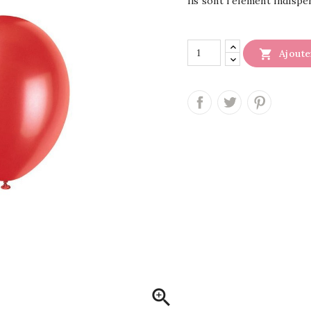
Ils sont l’élément indisp

Ajoute
