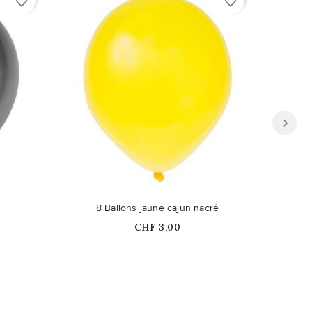
favorite_border
favorite_border
8 Ballons jaune cajun nacré
8 B
Prix
CHF 3,00