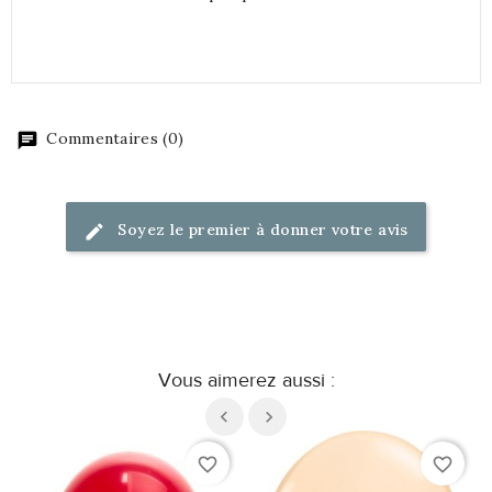
Commentaires (0)
Soyez le premier à donner votre avis
Vous aimerez aussi :
favorite_border
favorite_border