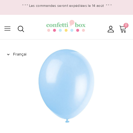
* * *
Les commandes seront expédiées le 14 août
* * *
0
