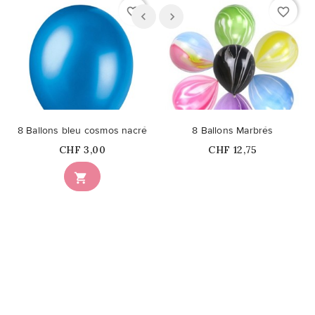
favorite_border
favorite_border
8 Ballons bleu cosmos nacré
8 Ballons Marbrés
Prix
Prix
CHF 3,00
CHF 12,75
