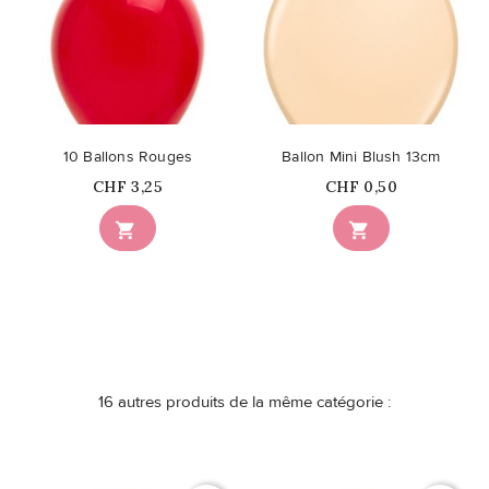
10 Ballons Rouges
Ballon Mini Blush 13cm
Prix
Prix
CHF 3,25
CHF 0,50


16 autres produits de la même catégorie :