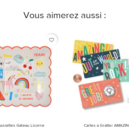
Vous aimerez aussi :
favorite_border
Ce produit n'est plus dispon
Assiettes Gâteau Licorne
Cartes à Gratter AMAZI