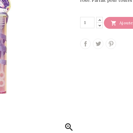
rose. Parfait pour toutes 

Ajoute
