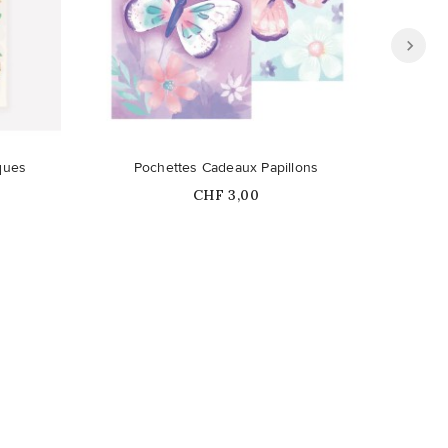
Ce produit n'est plus disponible en
ques
Pochettes Cadeaux Papillons
Tatouag
stock
Prix
CHF 3,00