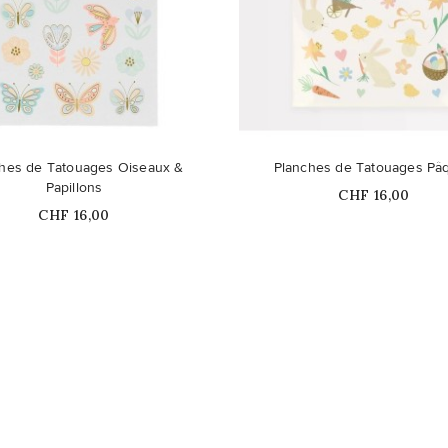
duit n'est plus disponible en
hes de Tatouages Oiseaux &
Planches de Tatouages Pâ
stock
Papillons
Prix
CHF 16,00
Prix
CHF 16,00