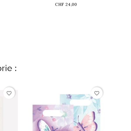
Prix
CHF 24,00
rie :
favorite_border
favorite_border