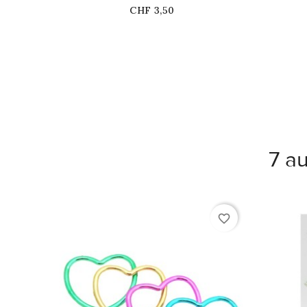
stock
Prix
CHF 3,50
7 au
favorite_border