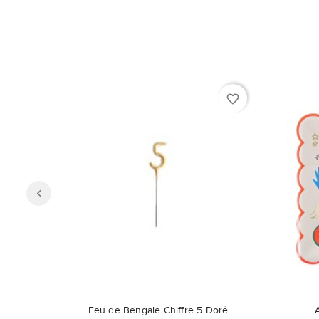
favorite_border
Ce produit n'est plus disponible en
Feu de Bengale Chiffre 5 Doré