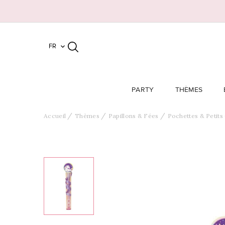
FR

PARTY
THÈMES
Accueil
Thèmes
Papillons & Fées
Pochettes & Petits