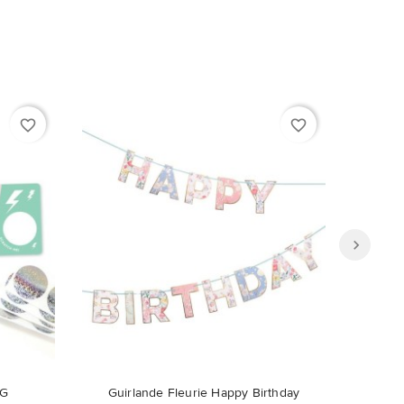
favorite_border
favorite_border
ible en
NG
Guirlande Fleurie Happy Birthday