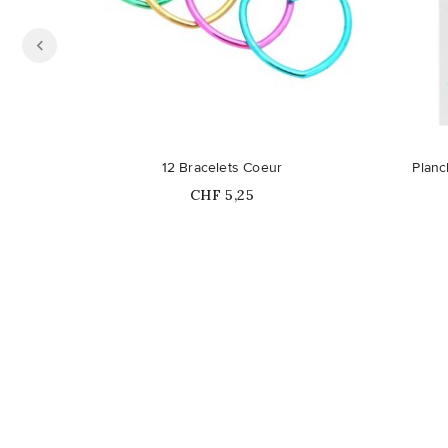
Ce pro
12 Bracelets Coeur
Planc
Prix
CHF 5,25