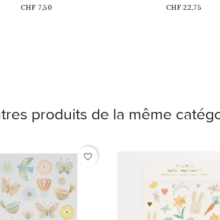
stock
Prix
Prix
CHF 7,50
CHF 22,75
tres produits de la même catégo
favorite_border