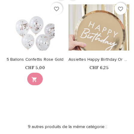
favorite_border
favorite_border
5 Ballons Confettis Rose Gold
Assiettes Happy Birthday Or Métallisé
Prix
Prix
CHF 5,00
CHF 6,25
Ce produit n'est plus

disponible en stock
9 autres produits de la même catégorie :