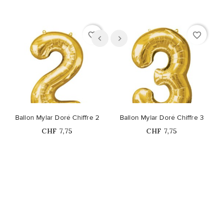
favorite_border
favorite_border
Ballon Mylar Doré Chiffre 2
Ballon Mylar Doré Chiffre 3
Prix
Prix
CHF 7,75
CHF 7,75
Ce produit n'est plus
Ce produit n'est plus
disponible en stock
disponible en stock