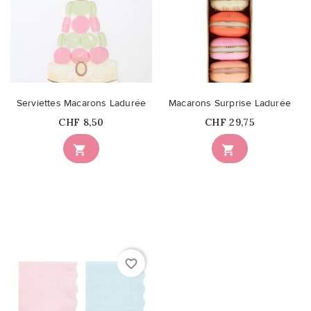
Serviettes Macarons Ladurée
Macarons Surprise Ladurée
Prix
Prix
CHF 8,50
CHF 29,75


favorite_border