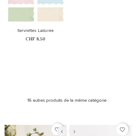
Serviettes Ladurée
Prix
CHF 8,50
Ce produit n'est plus
disponible en stock
16 autres produits de la même catégorie :
favorite_border
favorite_border