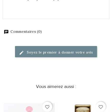
Commentaires (0)
Soyez le premier à donner votre avis
Vous aimerez aussi :
favorite_border
favorite_border