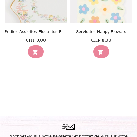
Petites Assiettes Elégantes Fleuries
Serviettes Happy Flowers
Prix
Prix
CHF 9,00
CHF 8,00


Abonnez-vous à notre newsletter et profitez de -10% sur votre