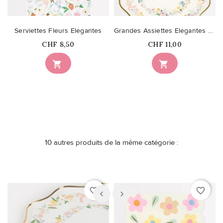
Serviettes Fleurs Elégantes
Grandes Assiettes Elégantes Fleuries
Prix
Prix
CHF 8,50
CHF 11,00


10 autres produits de la même catégorie :
favorite_border
favorite_border