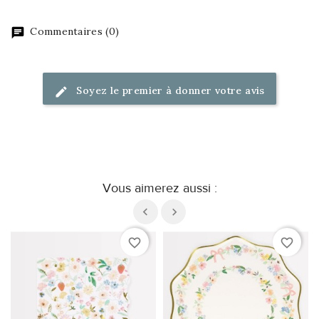
Commentaires (0)
Soyez le premier à donner votre avis
Vous aimerez aussi :
favorite_border
favorite_border