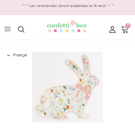
* * *
Les commandes seront expédiées le 14 août
* * *
0
