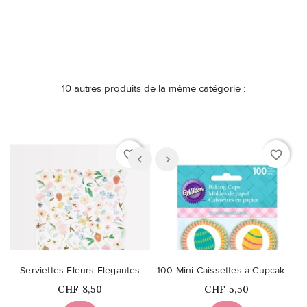
10 autres produits de la même catégorie :
favorite_border
favorite_border
Serviettes Fleurs Elégantes
100 Mini Caissettes à Cupcakes Oeufs de Pâques
Prix
Prix
CHF 8,50
CHF 5,50