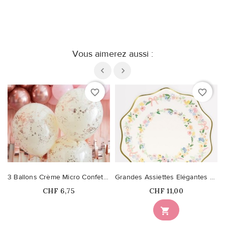
Vous aimerez aussi :
favorite_border
favorite_border
3 Ballons Crème Micro Confetti Rose Gold
Grandes Assiettes Elégantes Fleuries
Prix
Prix
CHF 6,75
CHF 11,00
Ce produit n'est plus

disponible en stock