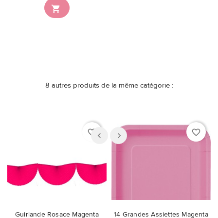

disponible en stock
8 autres produits de la même catégorie :
favorite_border
favorite_border
Guirlande Rosace Magenta
14 Grandes Assiettes Magenta