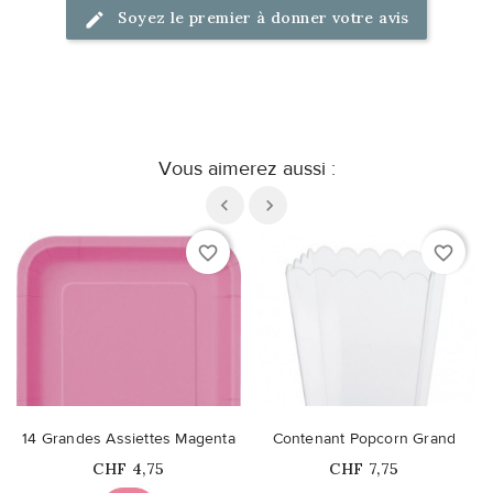
Soyez le premier à donner votre avis
Vous aimerez aussi :
favorite_border
favorite_border
14 Grandes Assiettes Magenta
Contenant Popcorn Grand
Prix
Prix
CHF 4,75
CHF 7,75
Ce produit n'est plus