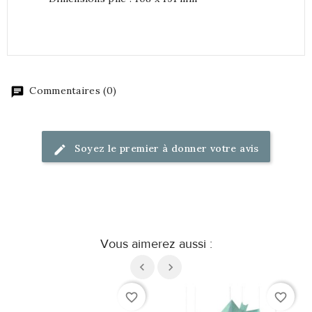
Commentaires (0)
Soyez le premier à donner votre avis
Vous aimerez aussi :
favorite_border
favorite_border