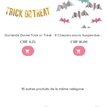
Guirlande Dorée Trick or Treat
8 Chauves-souris Suspendues Paillettes Pastel Halloween
Prix
Prix
CHF 4,25
CHF 16,00


16 autres produits de la même catégorie :