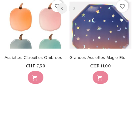
favorite_border
favorite_border
Assiettes Citrouilles Ombrées Halloween
Grandes Assiettes Magie Etoilée
Prix
Prix
CHF 7,50
CHF 11,00

