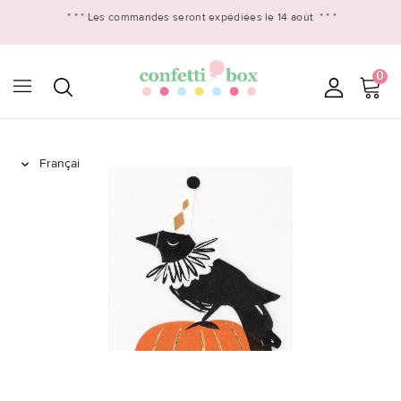
* * *
Les commandes seront expédiées le 14 août
* * *
0
