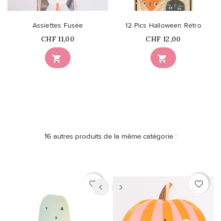
Assiettes Fusée
12 Pics Halloween Rétro
Prix
Prix
CHF 11,00
CHF 12,00


16 autres produits de la même catégorie :
favorite_border
favorite_border