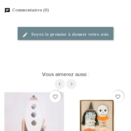
Commentaires (0)
Soyez le premier à donner votre avis
Vous aimerez aussi :
favorite_border
favorite_border