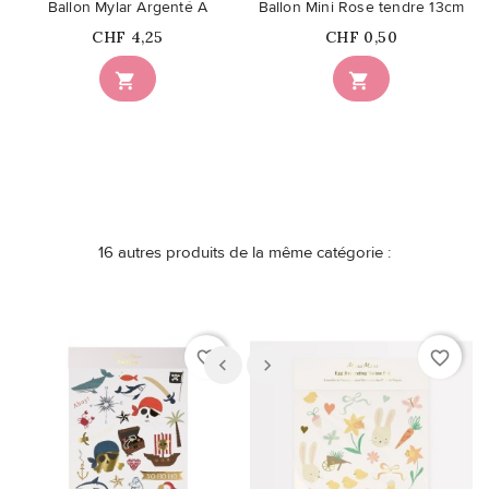
Ballon Mylar Argenté A
Ballon Mini Rose tendre 13cm
Prix
Prix
CHF 4,25
CHF 0,50


16 autres produits de la même catégorie :
favorite_border
favorite_border