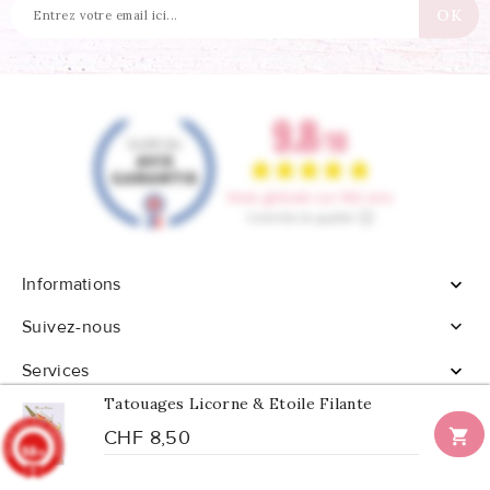
Informations


Suivez-nous
Services

Tatouages Licorne & Etoile Filante

CHF 8,50
9.8
/10
902 avis
© 2026 - Tous droits réservés Confetti Box