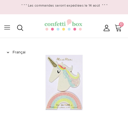
* * *
Les commandes seront expédiées le 14 août
* * *
0
