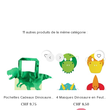
11 autres produits de la même catégorie :
favorite_border
favorite_border
Pochettes Cadeaux Dinosaure Roar
4 Masques Dinosaure en Feutrine
Prix
Prix
CHF 9,75
CHF 8,50
Ce produit n'est plus