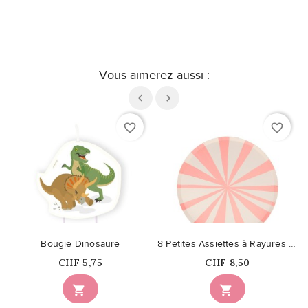
Vous aimerez aussi :
favorite_border
favorite_border
Bougie Dinosaure
8 Petites Assiettes à Rayures Roses
Prix
Prix
CHF 5,75
CHF 8,50

