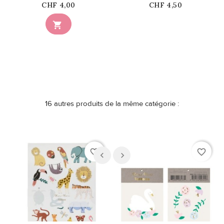
Prix
Prix
CHF 4,00
CHF 4,50
Ce produit n'est plus

disponible en stock
16 autres produits de la même catégorie :
favorite_border
favorite_border