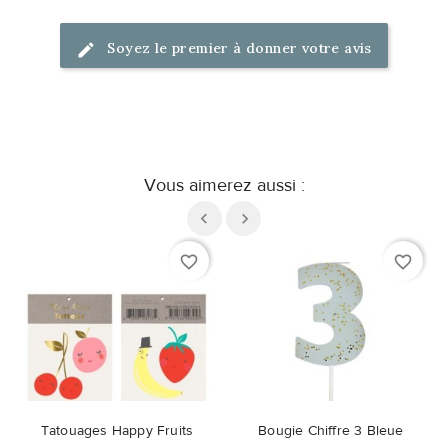
Soyez le premier à donner votre avis
Vous aimerez aussi :
favorite_border
favorite_border
Tatouages Happy Fruits
Bougie Chiffre 3 Bleue