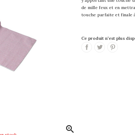
y apportant une touche d'
de mille feux et en mettra
touche parfaite et finale 
Ce produit n'est plus dis

en stock