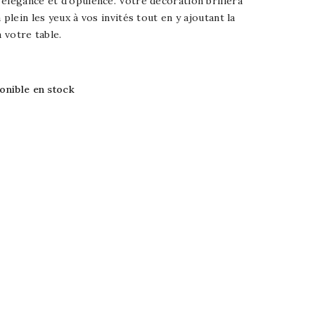
élégance et d'opulence. Votre décoration brillera
 plein les yeux à vos invités tout en y ajoutant la
à votre table.
ponible en stock