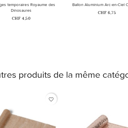
duit n'est plus disponible en
ges temporaires Royaume des
Ballon Aluminium Arc-en-Ciel C
stock
Dinosaures
Prix
CHF 6,75
Prix
CHF 4,50
tres produits de la même catégo
favorite_border