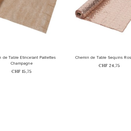
 de Table Etincelant Paillettes
Chemin de Table Sequins Ro
Champagne
Prix
CHF 24,75
Prix
CHF 15,75