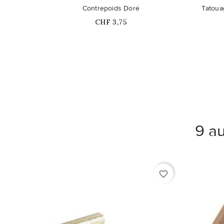
Ce pro
Contrepoids Doré
Tatoua
Prix
CHF 3,75
9 au
favorite_border