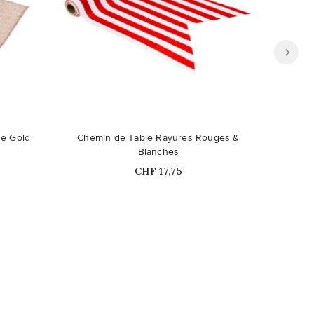
Ce produit n'est plus disponible en
se Gold
Chemin de Table Rayures Rouges &
Ch
stock
Blanches
Prix
CHF 17,75