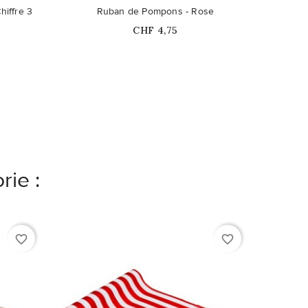
Ce pro
hiffre 3
Ruban de Pompons - Rose
Chemin
Prix
CHF 4,75
rie :
favorite_border
favorite_border