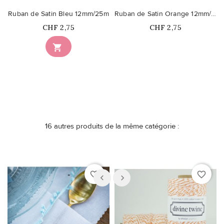
Ruban de Satin Bleu 12mm/25m
Ruban de Satin Orange 12mm/25m
Prix
Prix
CHF 2,75
CHF 2,75
Ce produit n'est plus

disponible en stock
16 autres produits de la même catégorie :
favorite_border
favorite_border