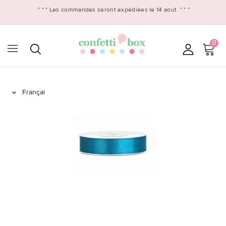
* * *
Les commandes seront expédiées le 14 août
* * *
0
