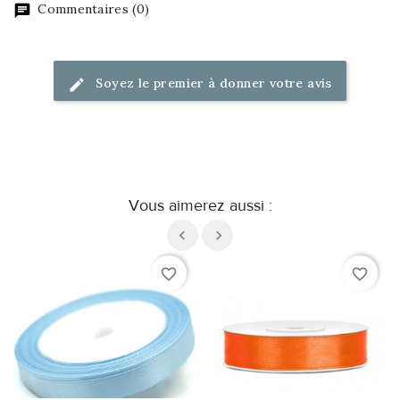
Commentaires (0)
Soyez le premier à donner votre avis
Vous aimerez aussi :
favorite_border
favorite_border