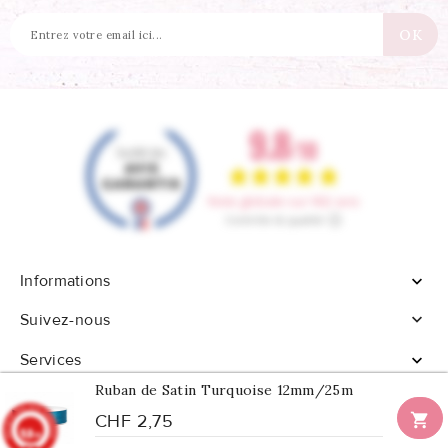
Informations


Suivez-nous
Services

Ruban de Satin Turquoise 12mm/25m

CHF 2,75
9.8
/10
902 avis