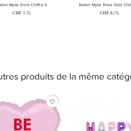
duit n'est plus disponible en
allon Mylar Doré Chiffre 6
Ballon Mylar Rose Gold Chif
stock
Prix
Prix
CHF 7,75
CHF 6,75
utres produits de la même catégo
favorite_border