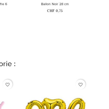
fre 6
Ballon Noir 28 cm
Prix
CHF 0,75
rie :
favorite_border
favorite_border