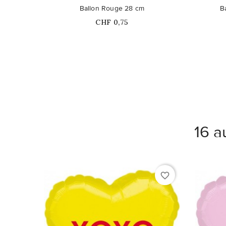
Ce pro
Ballon Rouge 28 cm
B
Prix
CHF 0,75
16 a
favorite_border