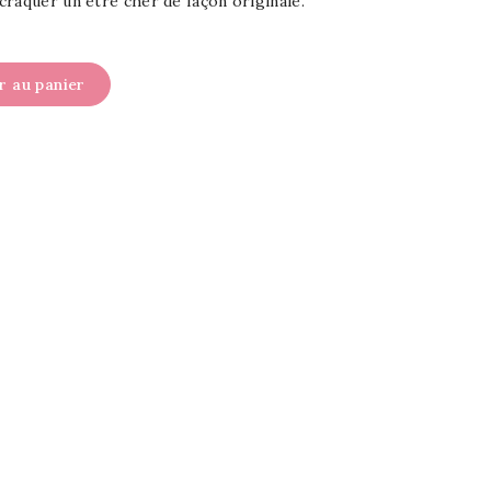
raquer un être cher de façon originale.
r au panier