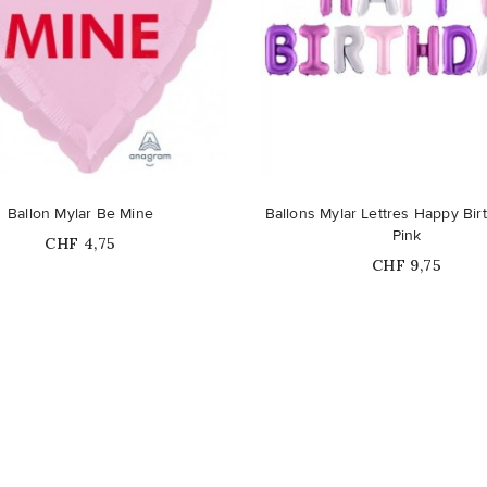
Ballon Mylar Be Mine
Ballons Mylar Lettres Happy Bir
Pink
Prix
CHF 4,75
Prix
CHF 9,75