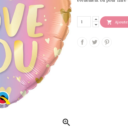
évènement ou pour faire c

Ajoute
