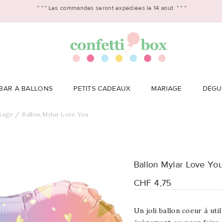
* * *
Les commandes seront expédiées le 14 août
* * *
BAR À BALLONS
PETITS CADEAUX
MARIAGE
DÉGU
sage
Ballon Mylar Love You
Ballon Mylar Love Yo
CHF 4,75
Un joli
ballon coeur à uti