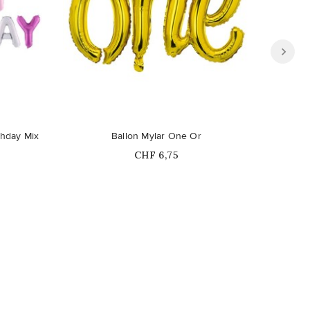
thday Mix
Ballon Mylar One Or
Ballons
Prix
CHF 6,75