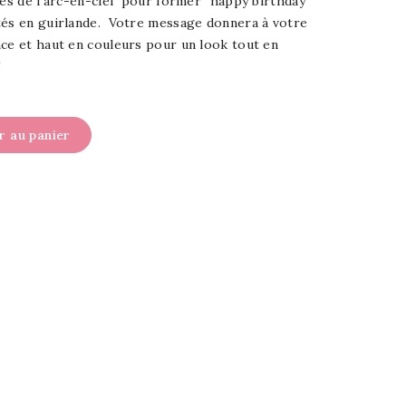
ves de l'arc-en-ciel pour former "happy birthday"
és en guirlande. Votre message donnera à votre
nce et haut en couleurs pour un look tout en
!
r au panier