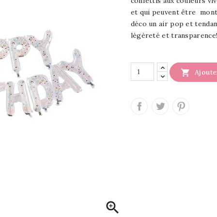
confettis aux couleurs vi
et qui peuvent être mont
déco un air pop et tenda
légèreté et transparence

Ajoute
