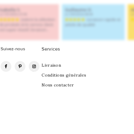
Suivez-nous
Services
Facebook
Pinterest
Instagram
Livraison
Conditions générales
Nous contacter
tti Arc-en-Ciel