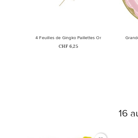
4 Feuilles de Gingko Paillettes Or
Grande
Prix
CHF 6,25
16 a