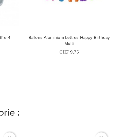
Ce produit n'est plus disponible en
ffre 4
Ballons Aluminium Lettres Happy Birthday
stock
Multi
Prix
CHF 9,75
rie :