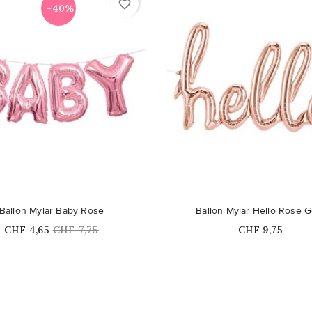
favorite_border
-40%
Ballon Mylar Baby Rose
Ballon Mylar Hello Rose G
Prix
Prix
Prix
CHF 4,65
CHF 7,75
CHF 9,75
habituel