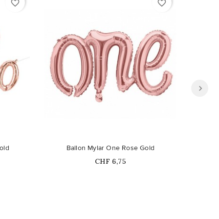
favorite_border
favorite_border
Ce pro
old
Ballon Mylar One Rose Gold
Ballons 
Prix
CHF 6,75