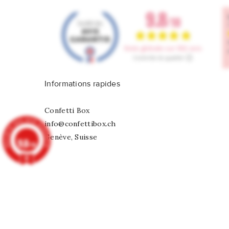
Informations rapides
Confetti Box
info@confettibox.ch
Genève, Suisse
9.8
/10
902 avis
Ballons Lettres Happy Birthday Confe
CHF 9,75