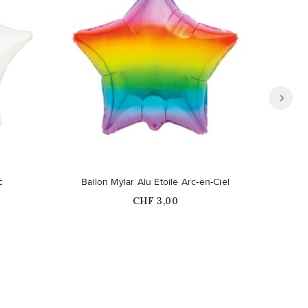
Ce produit n'est plus disponible en
c
Ballon Mylar Alu Etoile Arc-en-Ciel
B
stock
Prix
CHF 3,00