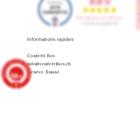
Informations rapides
Confetti Box
info@confettibox.ch
Genève, Suisse
9.8
/10
902 avis
Ballon Mylar Etoile Violet
CHF 3,00
© 2026 - Tous droits réservés Confetti Box