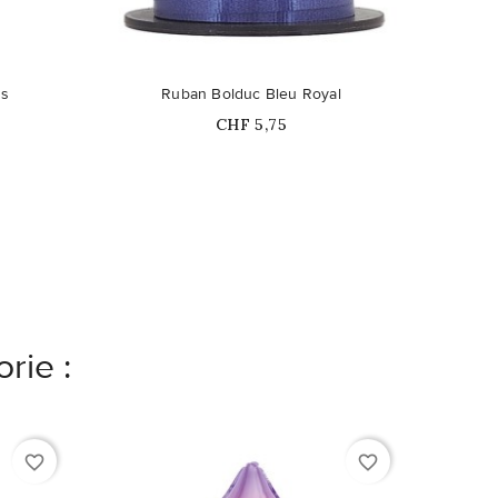
as
Ruban Bolduc Bleu Royal
Ballons 
Prix
CHF 5,75
rie :
favorite_border
favorite_border