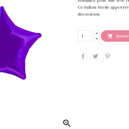
tendance pour une fête r
Ce ballon étoile apporte
décoration.

Ajoute
