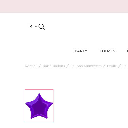
FR

PARTY
THÈMES
Accueil
Bar à Ballons
Ballons Aluminium
Etoile
Bal