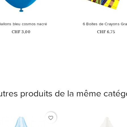
Ballons bleu cosmos nacré
6 Boîtes de Crayons Gr
Prix
Prix
CHF 3,00
CHF 6,75
utres produits de la même catégo
favorite_border