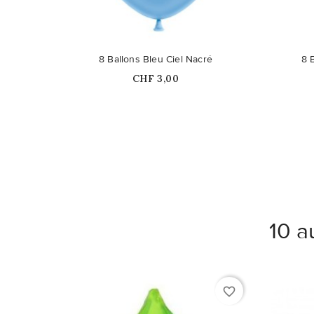
8 Ballons Bleu Ciel Nacré
8 
Prix
CHF 3,00
10 a
favorite_border