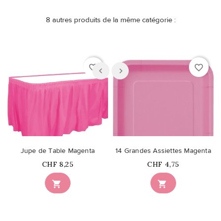
8 autres produits de la même catégorie :
favorite_border
favorite_border
Jupe de Table Magenta
14 Grandes Assiettes Magenta
Prix
Prix
CHF 8,25
CHF 4,75

