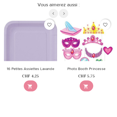
Vous aimerez aussi :
favorite_border
favorite_border
16 Petites Assiettes Lavande
Photo Booth Princesse
Prix
Prix
CHF 4,25
CHF 5,75

