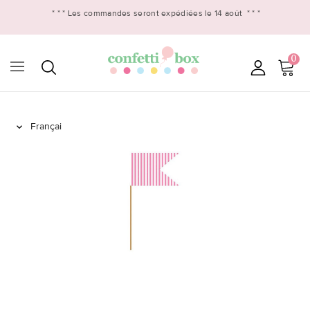
* * *
Les commandes seront expédiées le 14 août
* * *
0
