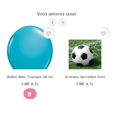
Vous aimerez aussi :
favorite_border
favorite_border
Ballon Bleu Tropique 28 cm
Grandes Serviettes Foot
Prix
Prix
CHF 0,75
CHF 4,75
Ce produit n'est plus

disponible en stock