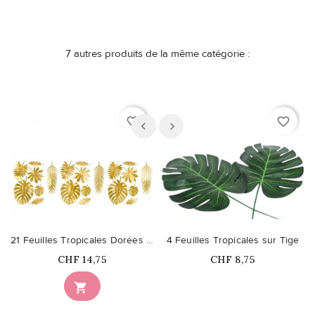
7 autres produits de la même catégorie :
favorite_border
favorite_border
21 Feuilles Tropicales Dorées en Papier
4 Feuilles Tropicales sur Tige
Prix
Prix
CHF 14,75
CHF 8,75
Ce produit n'est plus

disponible en stock