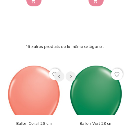


16 autres produits de la même catégorie :
favorite_border
favorite_border
Ballon Corail 28 cm
Ballon Vert 28 cm