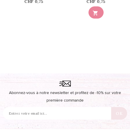
Prix
Prix
CHF 0,75
CHF 0,75
Ce produit n'est plus

disponible en stock
Abonnez-vous à notre newsletter et profitez de -10% sur votre
première commande