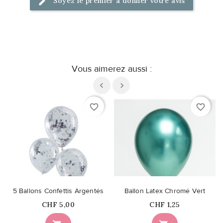
Soyez le premier à donner votre avis
Vous aimerez aussi :
favorite_border
favorite_border
5 Ballons Confettis Argentés
Ballon Latex Chromé Vert
Prix
Prix
CHF 5,00
CHF 1,25